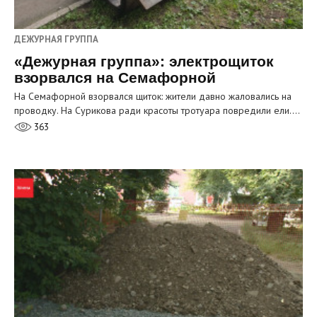
ДЕЖУРНАЯ ГРУППА
«Дежурная группа»: электрощиток
взорвался на Семафорной
На Семафорной взорвался щиток: жители давно жаловались на
проводку. На Сурикова ради красоты тротуара повредили ели.…
363