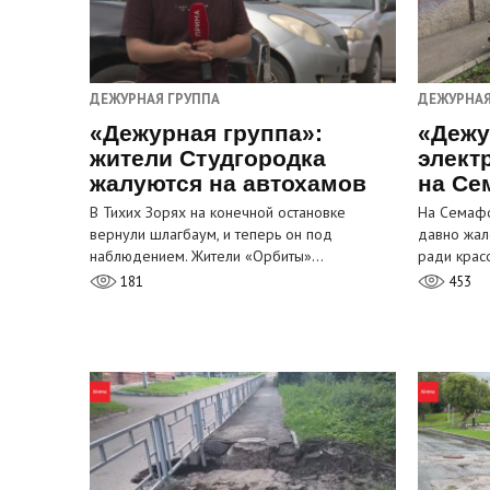
ДЕЖУРНАЯ ГРУППА
ДЕЖУРНАЯ
«Дежурная группа»:
«Дежу
жители Студгородка
элект
жалуются на автохамов
на Се
В Тихих Зорях на конечной остановке
На Семафо
вернули шлагбаум, и теперь он под
давно жал
наблюдением. Жители «Орбиты»…
ради крас
181
453