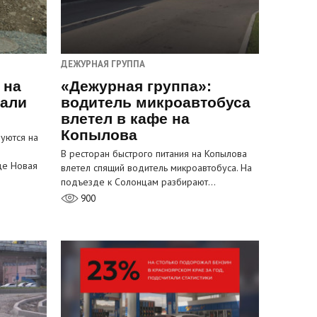
ДЕЖУРНАЯ ГРУППА
 на
«Дежурная группа»:
пали
водитель микроавтобуса
влетел в кафе на
Копылова
уются на
В ресторан быстрого питания на Копылова
це Новая
влетел спящий водитель микроавтобуса. На
подъезде к Солонцам разбирают…
900