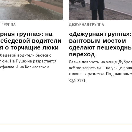
 ГРУППА
ДЕЖУРНАЯ ГРУППА
рная группа»: на
«Дежурная группа»:
ебедевой водители
вантовым мостом
я о торчащие люки
сделают пешеходн
переход
бедевой водители бьются о
люки. На Пушкина разрастается
Левые повороты на улице Дубров
асфальте. А на Копыловском
всё же запретили — на улице появ
сплошная разметка. Под вантовы
2121