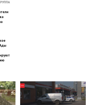
ГРУППА
ители
ка
на
кое
 Ады
й
ируют
йню