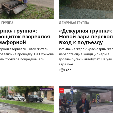
 ГРУППА
ДЕЖУРНАЯ ГРУППА
рная группа»:
«Дежурная группа»:
рощиток взорвался
Новой зари переко
мафорной
вход к подъезду
рной взорвался щиток: жители
Испытание жарой: красноярцы жал
овались на проводку. На Сурикова
неработающие кондиционеры в
оты тротуара повредили ели.…
троллейбусах и автобусах. На ули
заря уже…
654