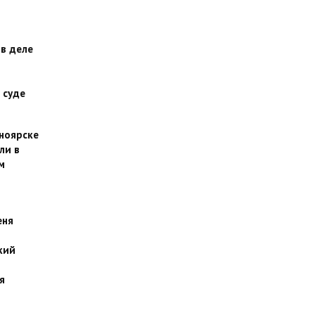
 в деле
 суде
сноярске
ли в
м
еня
кий
я