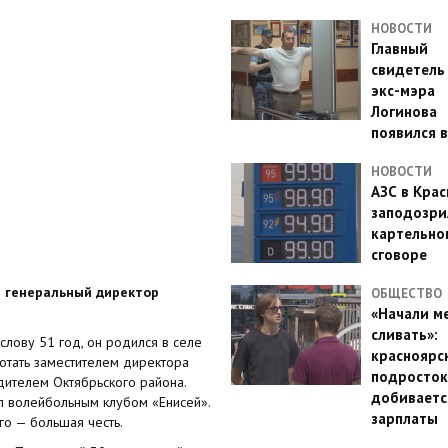
НОВОСТИ
Главный
свидетель
экс-мэра
Логинова
появился в
НОВОСТИ
АЗС в Кра
заподозри
картельно
сговоре
 генеральный директор
ОБЩЕСТВО
«Начали м
сливать»:
лову 51 год, он родился в селе
красноярс
отать заместителем директора
подросток
дителем Октябрьского района.
добиваетс
ил волейбольным клубом «Енисей».
зарплаты
го — большая честь.