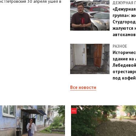
ис Петровский 30 апреля ушёл в
ДЕЖУРНАЯ 
«Дежурная
группа»: ж
Студгород
жалуются 
автохамов
РАЗНОЕ
Историчес
здание на
Лебедево
отреставр
под кофе
Все новости