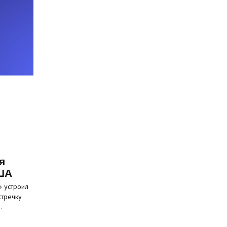
я
ША
» устроил
стречку
…