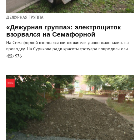
ДЕЖУРНАЯ ГРУППА
«Дежурная группа»: электрощиток
взорвался на Семафорной
На Семафорной взорвался щиток: жители давно жаловались на
проводку. На Сурикова ради красоты тротуара повредили ели.…
976