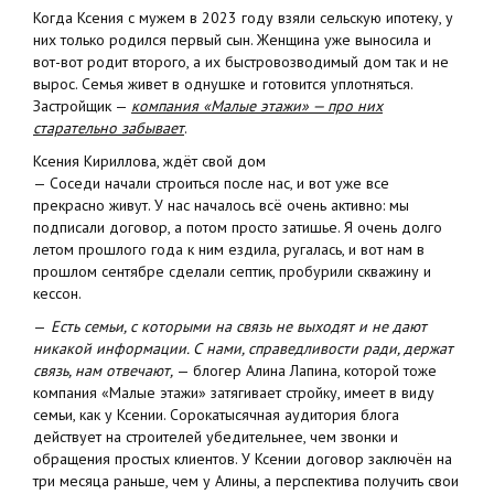
Когда Ксения с мужем в 2023 году взяли сельскую ипотеку, у
них только родился первый сын. Женщина уже выносила и
вот-вот родит второго, а их быстровозводимый дом так и не
вырос. Семья живет в однушке и готовится уплотняться.
Застройщик —
компания «Малые этажи» — про них
старательно забывает
.
Ксения Кириллова, ждёт свой дом
— Соседи начали строиться после нас, и вот уже все
прекрасно живут. У нас началось всё очень активно: мы
подписали договор, а потом просто затишье. Я очень долго
летом прошлого года к ним ездила, ругалась, и вот нам в
прошлом сентябре сделали септик, пробурили скважину и
кессон.
—
Есть семьи, с которыми на связь не выходят и не дают
никакой информации. С нами, справедливости ради, держат
связь, нам отвечают,
— блогер Алина Лапина, которой тоже
компания «Малые этажи» затягивает стройку, имеет в виду
семьи, как у Ксении. Сорокатысячная аудитория блога
действует на строителей убедительнее, чем звонки и
обращения простых клиентов. У Ксении договор заключён на
три месяца раньше, чем у Алины, а перспектива получить свои