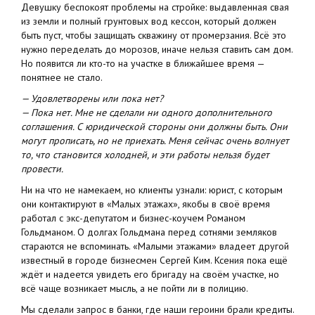
Девушку беспокоят проблемы на стройке: выдавленная свая
из земли и полный грунтовых вод кессон, который должен
быть пуст, чтобы защищать скважину от промерзания. Всё это
нужно переделать до морозов, иначе нельзя ставить сам дом.
Но появится ли кто-то на участке в ближайшее время —
понятнее не стало.
— Удовлетворены или пока нет?
— Пока нет. Мне не сделали ни одного дополнительного
соглашения. С юридической стороны они должны быть. Они
могут прописать, но не приехать. Меня сейчас очень волнует
то, что становится холодней, и эти работы нельзя будет
провести.
Ни на что не намекаем, но клиенты узнали: юрист, с которым
они контактируют в «Малых этажах», якобы в своё время
работал с экс-депутатом и бизнес-коучем Романом
Гольдманом. О долгах Гольдмана перед сотнями земляков
стараются не вспоминать. «Малыми этажами» владеет другой
известный в городе бизнесмен Сергей Ким. Ксения пока ещё
ждёт и надеется увидеть его бригаду на своём участке, но
всё чаще возникает мысль, а не пойти ли в полицию.
Мы сделали запрос в банки, где наши героини брали кредиты.