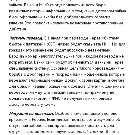
займов. Банки и МФО смогут получать из всех бюро
кредитных историй информацию о том, какие договоры займа
были оформлены якобы без добровольного согласия
клиента. Это позволит исключить возможные противоправные
действия.
Честный перевод.
С 1 июля при переводе через «Систему
быстрых платежей» (СБП) нужно будет указывать ИНН. Но для
граждан это изменение будет абсолютно незаметным.
Вводить номер налогоплательщика при каждом переводе не
потребуется. Банки сами будут обмениваться данными через
специальную систему. Основная цель такого нововведения —
борьба с дропперами — посредниками мошенников, которые
передают злоумышленникам доступ к своим картам и счетам
для обналичивания похищенных средств. Отметим, денежные
переводы между физическими лицами по‑прежнему не
облагаются налогом, и ФНС не получает к ним прямого
доступа через эту схему.
Миграция по правилам.
Особое внимание также уделено
приезжим в Россию. Если мигрант подделает документы об
отсутствии заболеваний, представляющих опасность для
окружающих, он может получить реальный срок до 8 лет и