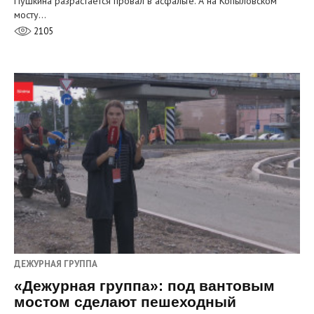
Пушкина разрастается провал в асфальте. А на Копыловском
мосту…
2105
ДЕЖУРНАЯ ГРУППА
«Дежурная группа»: под вантовым
мостом сделают пешеходный