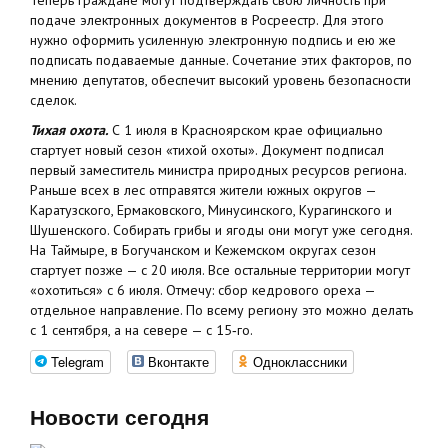
Теперь граждане могут подтверждать свою личность при
подаче электронных документов в Росреестр. Для этого
нужно оформить усиленную электронную подпись и ею же
подписать подаваемые данные. Сочетание этих факторов, по
мнению депутатов, обеспечит высокий уровень безопасности
сделок.
Тихая охота.
С 1 июля в Красноярском крае официально
стартует новый сезон «тихой охоты». Документ подписал
первый заместитель министра природных ресурсов региона.
Раньше всех в лес отправятся жители южных округов —
Каратузского, Ермаковского, Минусинского, Курагинского и
Шушенского. Собирать грибы и ягоды они могут уже сегодня.
На Таймыре, в Богучанском и Кежемском округах сезон
стартует позже — с 20 июля. Все остальные территории могут
«охотиться» с 6 июля. Отмечу: сбор кедрового ореха —
отдельное направление. По всему региону это можно делать
с 1 сентября, а на севере — с 15‑го.
Telegram
Вконтакте
Одноклассники
Новости сегодня