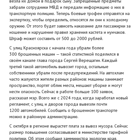
везла их домой в подарок сыну. Запрещённые предметы
забрали сотрудники МВД и передали информацию о них в
транспортную полицию. Теперь боевые трофеи отправятся на
экспертизу, чтобы определить, относятся ли они к холодному
оружию. От этого будет зависеть наказание для пассажирки за
ношение и нарушение правил хранения кастета и нунчаков.
Штраф может составить от 500 до 2000 рублей.
С улиц Красноярска с начала года убрали более
300 брошенных машин — такой статистикой поделился в
своём канале глава города Сергей Верещагин. Каждый
третий такой автомобиль вывозит город, остальные
собственники убрали после предупреждений. На автохлам
часто жалуются жители разных районов: машины занимают
пространство, портят облик места, мешают уборке и могут
нести опасность. Сейчас в работе больше 100 заявок,
рассказал мэр. Всего же с 2024 года, когда заработал новый
регламент, с улиц и дворов города вывезли почти
1200 автомобилей. Сообщить о брошенном транспорте
можно в районную администрацию.
С октября в регионе вырастет плата за вывоз мусора. Сейчас
размер повышения согласовывают в министерстве тарифной
политики. Об этом сообщил замминистра экологии края.