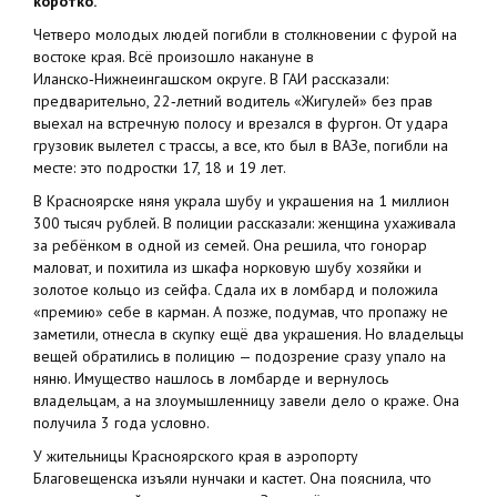
коротко.
Четверо молодых людей погибли в столкновении с фурой на
востоке края. Всё произошло накануне в
Иланско‑Нижнеингашском округе. В ГАИ рассказали:
предварительно, 22‑летний водитель «Жигулей» без прав
выехал на встречную полосу и врезался в фургон. От удара
грузовик вылетел с трассы, а все, кто был в ВАЗе, погибли на
месте: это подростки 17, 18 и 19 лет.
В Красноярске няня украла шубу и украшения на 1 миллион
300 тысяч рублей. В полиции рассказали: женщина ухаживала
за ребёнком в одной из семей. Она решила, что гонорар
маловат, и похитила из шкафа норковую шубу хозяйки и
золотое кольцо из сейфа. Сдала их в ломбард и положила
«премию» себе в карман. А позже, подумав, что пропажу не
заметили, отнесла в скупку ещё два украшения. Но владельцы
вещей обратились в полицию — подозрение сразу упало на
няню. Имущество нашлось в ломбарде и вернулось
владельцам, а на злоумышленницу завели дело о краже. Она
получила 3 года условно.
У жительницы Красноярского края в аэропорту
Благовещенска изъяли нунчаки и кастет. Она пояснила, что