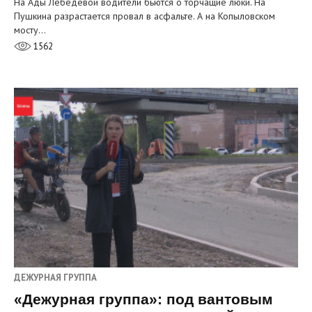
На Ады Лебедевой водители бьются о торчащие люки. На
Пушкина разрастается провал в асфальте. А на Копыловском
мосту…
1562
ДЕЖУРНАЯ ГРУППА
«Дежурная группа»: под вантовым