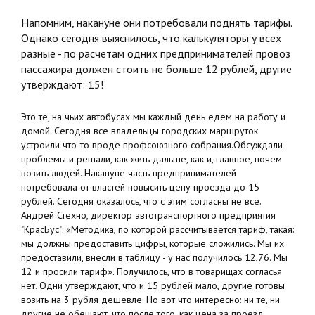
Напомним, накануне они потребовали поднять тарифы.
Однако сегодня выяснилось, что калькуляторы у всех
разные - по расчетам одних предпринимателей провоз
пассажира должен стоить не больше 12 рублей, другие
утверждают: 15!
Это те, на чьих автобусах мы каждый день едем на работу и
домой. Сегодня все владельцы городских маршруток
устроили что-то вроде профсоюзного собрания.Обсуждали
проблемы и решали, как жить дальше, как и, главное, почем
возить людей. Накануне часть предпринимателей
потребовала от властей повысить цену проезда до 15
рублей. Сегодня оказалось, что с этим согласны не все.
Андрей Стехно, директор автотранспортного предприятия
"КрасБус": «Методика, по которой рассчитывается тариф, такая:
мы должны предоставить цифры, которые сложились. Мы их
предоставили, внесли в таблицу - у нас получилось 12,76. Мы
12 и просили тариф». Получилось, что в товарищах согласья
нет. Одни утверждают, что и 15 рублей мало, другие готовы
возить на 3 рубля дешевле. Но вот что интересно: ни те, ни
другие не обещают, что после того, как цена за проезд