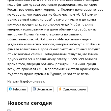
но.. в финале чудеса ровненько распределились по карте
России, все очень политкорректно. Поэтому некоторые теперь
не уверены, что голосование было честным. «СТС-Прима» -
единственный канал, который с самого начали и до конца
конкурса продвигал красноярское чудо. Чтобы поднять
интерес к голосованию, мы даже объявили своеобразную
викторину. Ирина Рагиня, специалист по связям с
общественностью «СТС-Прима»: «Мы призывали еще и
угадывать количество голосов, которые наберут «Столбы» в
финале голосования. Трое самых быстрых и точных получат
от нас золотые слитки». Победителями станут те, кто ближе
других оказался к правильному ответу: 1 599 399 голосов.
Кроме того, впереди большой розыгрыш. 30 июня среди
всех, кто присылал СМС, в программе «Детали. Красноярск»
будет разыграна путевка в Турцию, на золотые пески.
Наталья Варфоломеева.
Telegram
Вконтакте
Одноклассники
Новости сегодня