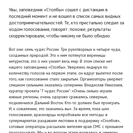
Увы, заповедник «Столбы» сошел с дистанции в
последний момент и не вошел в список самых видных
достопримечательностей. Те, кто пристально следил за
ходом голосования, говорят: похоже, результаты
скорректировали, чтобы никому не было обидно.
Вот они: семь чудес России. Три рукотворных и четыре чуда,
созданных природой. Это к ним потянутся вереницы
интуристов, это о них узнает весь мир. В этом списке нет
нашего заповедника «Столбы». Уверенно лидируя по
количеству голосов на первом этапе, он вдруг вылетел после
того, как голосование стало закрытым. Организаторы уверяют:
слишком сильными оказались соперники. Владислав Николаев,
куратор проекта "7 чудес России": «Очень сильно играли
южные регионы, очень здорово сражались северные,
подключился Дальний Восток. Кто-то должен был проиграть.
И, к сожалению, это оказались вы». За время, пока шло
голосование, красноярцы испробовали все методы: в
супермаркетах раздавали листовки в поддержку «Столбов»,
сотовые операторы рассылали жителям края СМС с призывом
проголосовать. Мы и во втором этапе ворвались в семерку,