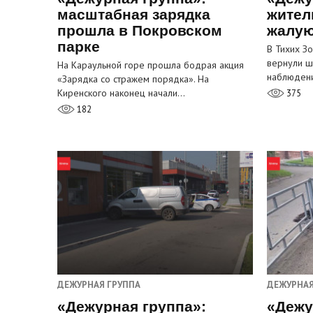
масштабная зарядка
жител
прошла в Покровском
жалую
парке
В Тихих З
вернули ш
На Караульной горе прошла бодрая акция
наблюден
«Зарядка со стражем порядка». На
Киренского наконец начали…
375
182
ДЕЖУРНАЯ ГРУППА
ДЕЖУРНАЯ
«Дежурная группа»:
«Дежу