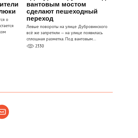
ители
вантовым мостом
 люки
сделают пешеходный
переход
ся о
стается
Левые повороты на улице Дубровинского
ком
всё же запретили — на улице появилась
сплошная разметка. Под вантовым…
2330