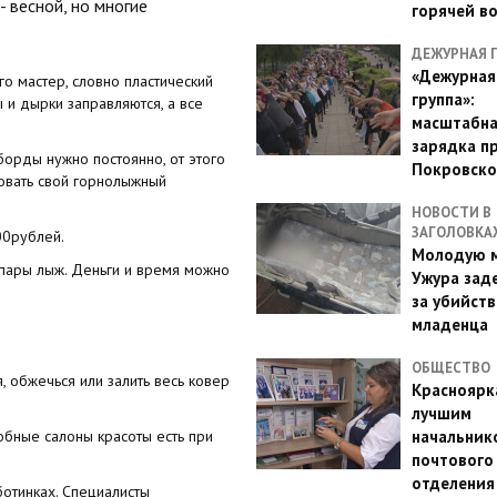
 весной, но многие
горячей в
ДЕЖУРНАЯ 
«Дежурная
о мастер, словно пластический
группа»:
 и дырки заправляются, а все
масштабн
зарядка п
 борды нужно постоянно, от этого
Покровско
ровать свой горнолыжный
НОВОСТИ В
ЗАГОЛОВКА
00рублей.
Молодую м
и пары лыж. Деньги и время можно
Ужура зад
за убийств
младенца
ОБЩЕСТВО
 обжечься или залить весь ковер
Красноярк
лучшим
обные салоны красоты есть при
начальник
почтового
отделения
ботинках. Специалисты