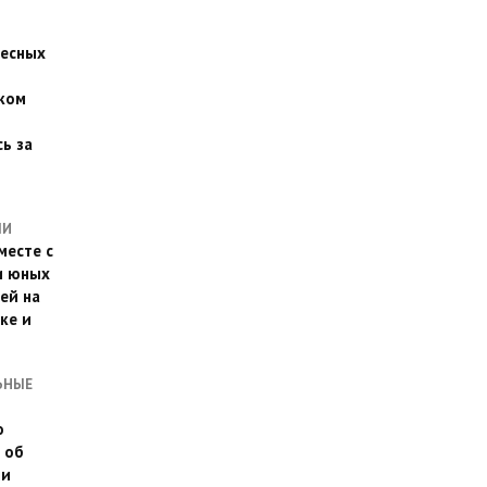
есных
ком
о
ь за
ЛИ
месте с
и юных
ей на
ке и
ЬНЫЕ
о
 об
ии