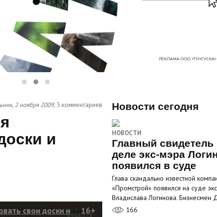
ник, 2 ноября 2009,
5 комментариев
Новости сегодня
ся
НОВОСТИ
доски и
Главный свидетель 
деле экс-мэра Логи
появился в суде
Глава скандально известной компа
«Промстрой» появился на суде эк
Владислава Логинова. Бизнесмен
вать свои доски и
16+
166