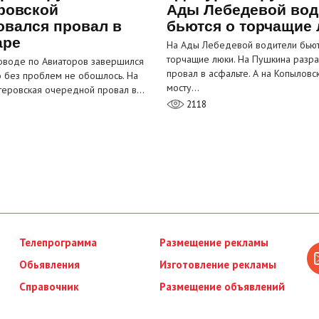
ровской
Ады Лебедевой вод
овался провал в
бьются о торчащие
аре
На Ады Лебедевой водители бьют
торчащие люки. На Пушкина разра
оводе по Авиаторов завершился
провал в асфальте. А на Копыловс
о без проблем не обошлось. На
мосту…
теровская очередной провал в…
2118
Телепрограмма
Размещение рекламы
Обьявления
Изготовление рекламы
Справочник
Размещение объявлений