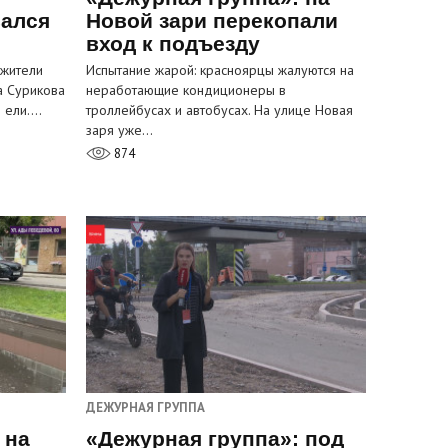
вался
Новой зари перекопали
вход к подъезду
 жители
Испытание жарой: красноярцы жалуются на
а Сурикова
неработающие кондиционеры в
и ели.…
троллейбусах и автобусах. На улице Новая
заря уже…
874
ДЕЖУРНАЯ ГРУППА
 на
«Дежурная группа»: под