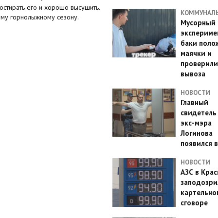
остирать его и хорошо высушить.
КОММУНАЛ
вому горнолыжному сезону.
Мусорный
эксперимен
баки поло
маячки и
проверили
вывоза
НОВОСТИ
Главный
свидетель
экс-мэра
Логинова
появился в
НОВОСТИ
АЗС в Кра
заподозри
картельно
сговоре