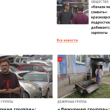
ОБЩЕСТВО
«Начали м
сливать»:
красноярс
подросток
добиваетс
зарплаты
Все новости
 ГРУППА
ДЕЖУРНАЯ ГРУППА
рная группа»:
«Дежурная группа»: