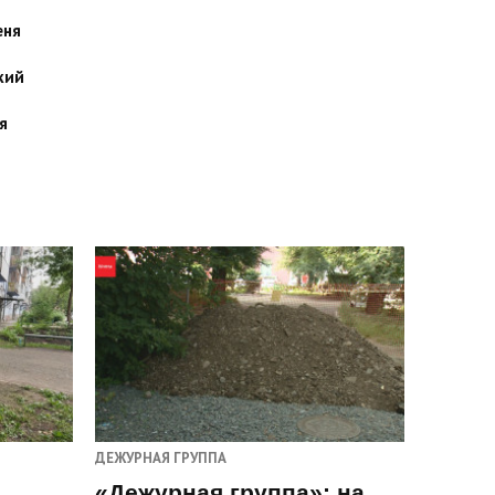
еня
кий
я
ДЕЖУРНАЯ ГРУППА
«Дежурная группа»: на