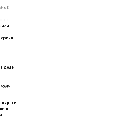
ЬНЫЕ
т: в
жили
 сроки
 в деле
 суде
сноярске
ли в
м