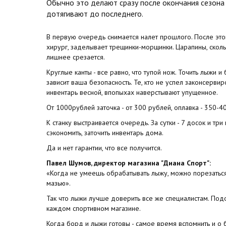
Обычно это делают сразу после окончания сезона -
дотягивают до последнего.
В первую очередь снимается налет прошлого. После этог
хирург, заделывает трещинки-морщинки. Царапины, сколы
лишнее срезается.
Круглые канты - все равно, что тупой нож. Точить лыжи и
зависит ваша безопасность. Те, кто не успел законсерви
инвентарь весной, впопыхах наверстывают упущенное.
От 1000рублей заточка - от 300 рублей, оплавка - 350-4
К станку выстраивается очередь. За сутки - 7 досок и тр
сэкономить, заточить инвентарь дома.
Да и нет гарантии, что все получится.
Павел Шумов, директор магазина "Диана Спорт":
«Когда не умеешь обрабатывать лыжу, можно порезаться,
мазью».
Так что лыжи лучше доверить все же специалистам. Под
каждом спортивном магазине.
Когда борд и лыжи готовы - самое время вспомнить и о 