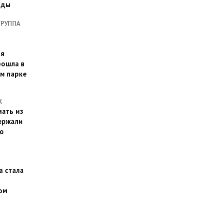
оды
ГРУППА
ая
рошла в
м парке
Х
ать из
ержали
о
а стала
ом