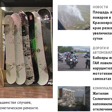
НОВОСТИ
Площадь л
пожаров в
Красноярс
крае резк
увеличилас
сутки
ДОРОГИ И
АВТОМОБИ
Байкеры в
ГАИ ловил
нарушител
мототехни
самокатах
КОММУНАЛ
Жителям
Солнечног
льшинстве случаев,
напомнили
сметическом ремонте.
отключен