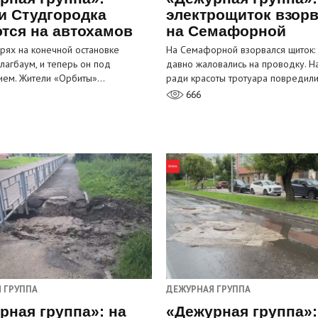
и Студгородка
электрощиток взор
тся на автохамов
на Семафорной
орях на конечной остановке
На Семафорной взорвался щиток:
лагбаум, и теперь он под
давно жаловались на проводку. Н
ием. Жители «Орбиты»…
ради красоты тротуара повредил
666
 ГРУППА
ДЕЖУРНАЯ ГРУППА
рная группа»: на
«Дежурная группа»: