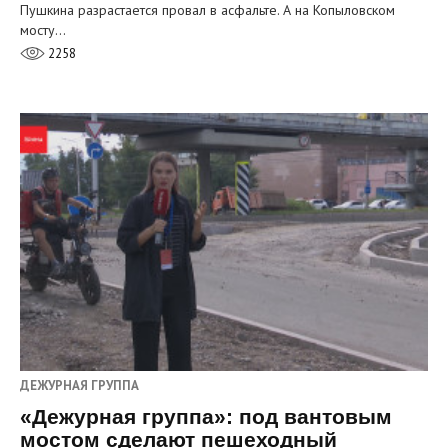
Пушкина разрастается провал в асфальте. А на Копыловском
мосту…
2258
ДЕЖУРНАЯ ГРУППА
«Дежурная группа»: под вантовым
мостом сделают пешеходный