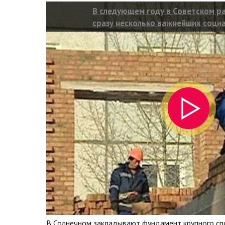
В следующем году в Советском р
сразу несколько важнейших соци
учреждений
В Солнечном закладывают фундамент крупного спо