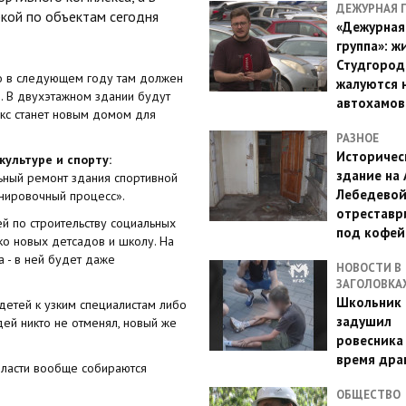
ДЕЖУРНАЯ 
ркой по объектам сегодня
«Дежурная
группа»: ж
Студгород
но в следующем году там должен
жалуются 
. В двухэтажном здании будут
автохамов
екс станет новым домом для
РАЗНОЕ
Историчес
культуре и спорту:
здание на
льный ремонт здания спортивной
Лебедево
нировочный процесс».
отреставр
й по строительству социальных
под кофе
ко новых детсадов и школу. На
 - в ней будет даже
НОВОСТИ В
ЗАГОЛОВКА
Школьник 
детей к узким специалистам либо
задушил
дей никто не отменял, новый же
ровесника
время дра
ласти вообще собираются
ОБЩЕСТВО