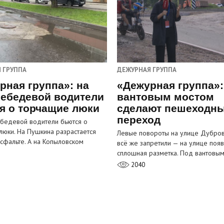
 ГРУППА
ДЕЖУРНАЯ ГРУППА
рная группа»: на
«Дежурная группа»:
ебедевой водители
вантовым мостом
я о торчащие люки
сделают пешеходн
переход
бедевой водители бьются о
люки. На Пушкина разрастается
Левые повороты на улице Дубров
асфальте. А на Копыловском
всё же запретили — на улице появ
сплошная разметка. Под вантовы
2040