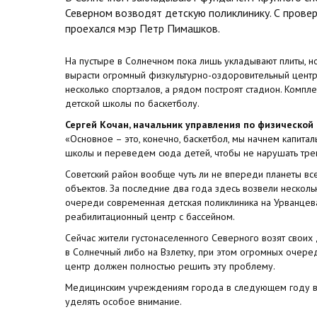
Северном возводят детскую поликлинику. С прове
проехался мэр Петр Пимашков.
На пустыре в Солнечном пока лишь укладывают плиты, 
вырасти огромный физкультурно-оздоровительный центр
несколько спортзалов, а рядом построят стадион. Компл
детской школы по баскетболу.
Сергей Кочан, начальник управления по физической 
«Основное – это, конечно, баскетбол, мы начнем капита
школы и переведем сюда детей, чтобы не нарушать тре
Советский район вообще чуть ли не впереди планеты все
объектов. За последние два года здесь возвели несколь
очереди современная детская поликлиника на Урванцева
реабилитационный центр с бассейном.
Сейчас жители густонаселенного Северного возят своих 
в Солнечный либо на Взлетку, при этом огромных очере
центр должен полностью решить эту проблему.
Медицинским учреждениям города в следующем году в
уделять особое внимание.