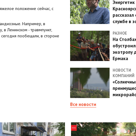
Энергетик
тяжелое положение сейчас, с
Красноярс
рассказал 
службе в з
андиозные. Например, в
 в Ленинском - травмпункт,
РАЗНОЕ
к сегодня пообещали, в стороне
На Столба
обустроил
экотропу 
Ермака
НОВОСТИ
КОМПАНИЙ
«Солнечный
преимущес
микрорай
Все новости