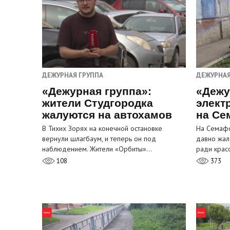
ДЕЖУРНАЯ ГРУППА
ДЕЖУРНАЯ
«Дежурная группа»:
«Дежу
жители Студгородка
элект
жалуются на автохамов
на Се
В Тихих Зорях на конечной остановке
На Семафо
вернули шлагбаум, и теперь он под
давно жал
наблюдением. Жители «Орбиты»…
ради крас
108
373