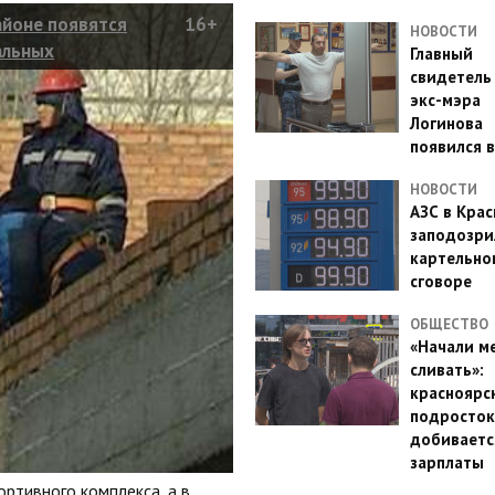
айоне появятся
16+
НОВОСТИ
альных
Главный
свидетель
экс-мэра
Логинова
появился в
НОВОСТИ
АЗС в Кра
заподозри
картельно
сговоре
ОБЩЕСТВО
«Начали м
сливать»:
красноярс
подросток
добиваетс
зарплаты
ртивного комплекса, а в