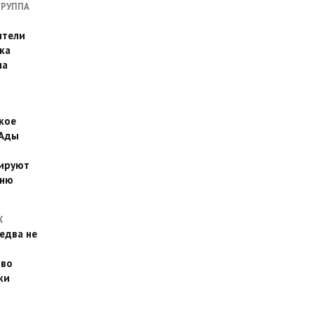
ГРУППА
ители
ка
на
кое
 Ады
й
ируют
йню
Х
едва не
 во
ки