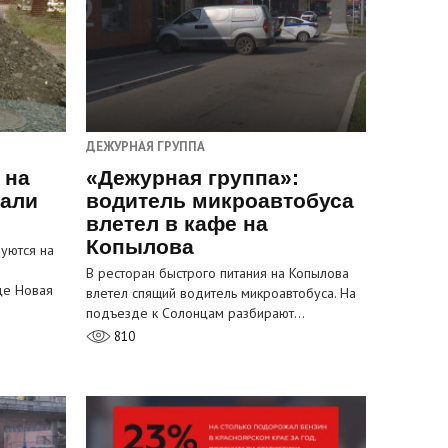
ДЕЖУРНАЯ ГРУППА
 на
«Дежурная группа»:
пали
водитель микроавтобуса
влетел в кафе на
Копылова
уются на
В ресторан быстрого питания на Копылова
це Новая
влетел спящий водитель микроавтобуса. На
подъезде к Солонцам разбирают…
810