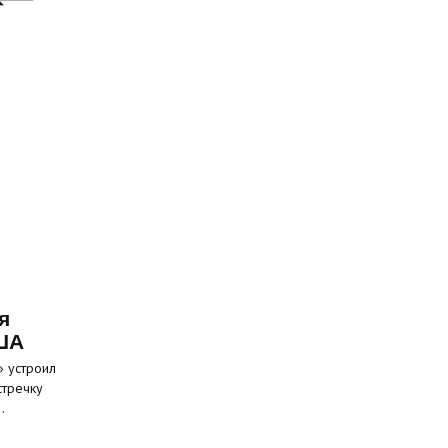
я
ША
» устроил
стречку
…