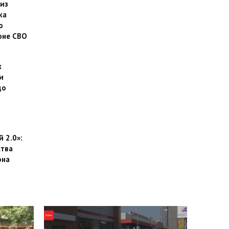
 из
ка
о
оне СВО
х
и
до
 2.0»:
тва
она