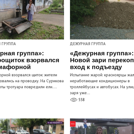
 ГРУППА
ДЕЖУРНАЯ ГРУППА
рная группа»:
«Дежурная группа»:
рощиток взорвался
Новой зари переко
мафорной
вход к подъезду
рной взорвался щиток: жители
Испытание жарой: красноярцы жал
овались на проводку. На Сурикова
неработающие кондиционеры в
оты тротуара повредили ели.…
троллейбусах и автобусах. На ули
заря уже…
558