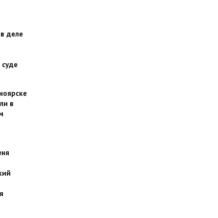
 в деле
 суде
сноярске
ли в
м
еня
кий
я