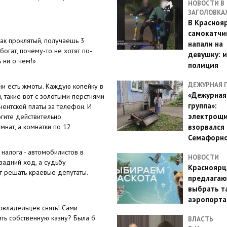
НОВОСТИ В
ЗАГОЛОВКА
В Красноя
самокатчи
как проклятый, получаешь 3
напали на
 богат, почему-то не хотят по-
девушку: 
ь ни о чем!»
полиция
ДЕЖУРНАЯ 
 ни есть жмоты. Каждую копейку в
«Дежурная
, такие вот с золотыми перстнями
группа»:
нентской платы за телефон. И
электрощ
огите действительно
мнат, а комнатки по 12
взорвался 
Семафорн
налога - автомобилистов в
НОВОСТИ
задний ход, а судьбу
Красноярц
т решать краевые депутаты.
предлагаю
выбрать т
аэропорта
товладельцев снять! Сами
ить собственную казну? Была б
ВЛАСТЬ