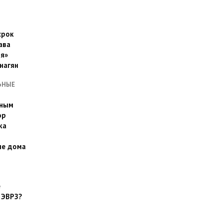
срок
ава
я»
нагян
ЬНЫЕ
ьным
эр
ка
ые дома
е
 ЭВРЗ?