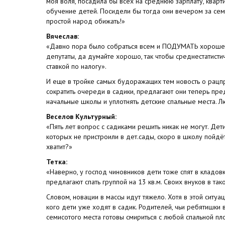
моя воля, посадила бы всех на среднюю зарплату, кварти
обучение детей. Посидели бы тогда они вечером за се
простой народ обижать!»
Вячеслав:
«Давно пора было собраться всем и ПОДУМАТЬ хорошен
депутаты, да думайте хорошо, так чтобы среднестатисти
ставкой по налогу».
И еще в тройке самых будоражащих тем новость о рацп
сократить очереди в садики, предлагают они теперь пре
начальные школы и уплотнять детские спальные места. Л
Веселов Культурный:
«Пять лет вопрос с садиками решить никак не могут. Дети
которых не пристроили в дет.сады, скоро в школу пойдёт
хватит?»
Тетка:
«Наверно, у господ чиновников дети тоже спят в кладов
предлагают спать группой на 13 кв.м. Своих внуков в так
Словом, новации в массы идут тяжело. Хотя в этой ситуа
кого дети уже ходят в садик. Родителей, чьи ребятишки 
семисотого места готовы смириться с любой спальной пл