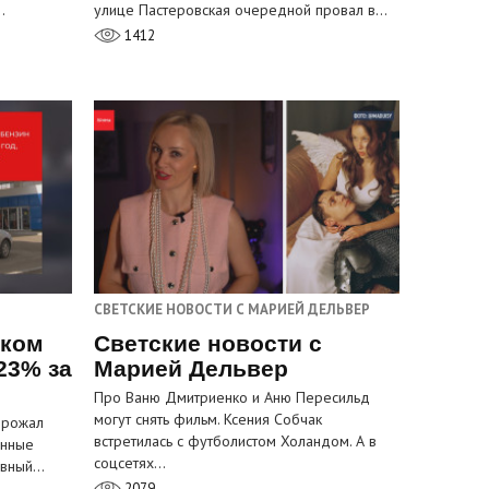
…
улице Пастеровская очередной провал в…
1412
СВЕТСКИЕ НОВОСТИ С МАРИЕЙ ДЕЛЬВЕР
ском
Светские новости с
23% за
Марией Дельвер
Про Ваню Дмитриенко и Аню Пересильд
могут снять фильм. Ксения Собчак
орожал
встретилась с футболистом Холандом. А в
анные
соцсетях…
лавный…
2079