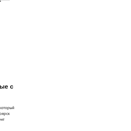
ые с
 который
оярск
ент