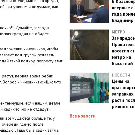
ру в ипотеке, машина в кредит,
В Красноя
мейным ужином и подумали, как
впервые с
года прил
Владимир 
ечко!!! Думайте, господа
МЕТРО
ческих граждан не обидеть
Зампредсе
Правитель
редложении чиновников, чтобы
посетил с
длагают под группы отдавать
метро на
юдей такой подход попросту злит.
Высотной
НОВОСТИ
 растут, первая волна ребят,
Цены на
. Вопрос к чиновникам: «Школ-то
красноярс
заправках
расти посл
ке- темнушке, если нашим детям
резкого с
ой садик точно не отдадут».
Все новости
ции возмущаются больше те, у
в очереди где-то после
ощадью. Лишь бы в садик взяли.