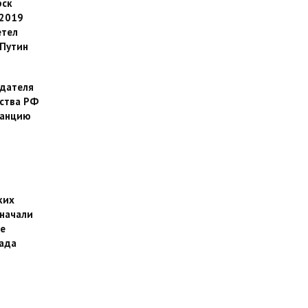
рск
 2019
етел
Путин
дателя
ства РФ
танцию
ких
 начали
е
пада