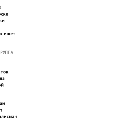
Х
рске
ки
их ищет
ГРУППА
иток
на
ой
ам
т
алисман