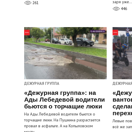
заря уже
261
446
ДЕЖУРНАЯ ГРУППА
ДЕЖУРНАЯ
«Дежурная группа»: на
«Дежу
Ады Лебедевой водители
ванто
бьются о торчащие люки
сдела
перех
На Ады Лебедевой водители бьются о
торчащие люки. На Пушкина разрастается
Левые пов
провал в асфальте. А на Копыловском
всё же за
мосту…