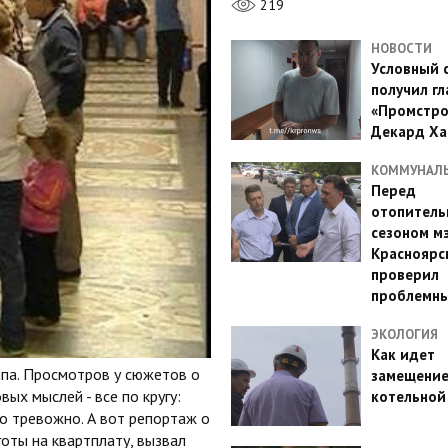
219
НОВОСТИ
Условный 
получил гл
«Промстро
Декард Ха
КОММУНАЛ
Перед
отопител
сезоном м
Красноярс
проверил
проблемн
ЭКОЛОГИЯ
Как идет
ппа. Просмотров у сюжетов о
замещени
ых мыслей - все по кругу:
котельной
но тревожно. А вот репортаж о
оты на квартплату, вызвал