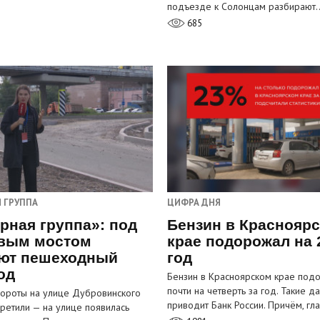
…
подъезде к Солонцам разбирают
685
 ГРУППА
ЦИФРА ДНЯ
рная группа»: под
Бензин в Краснояр
вым мостом
крае подорожал на 
ют пешеходный
год
од
Бензин в Красноярском крае под
почти на четверть за год. Такие д
ороты на улице Дубровинского
приводит Банк России. Причём, г
претили — на улице появилась