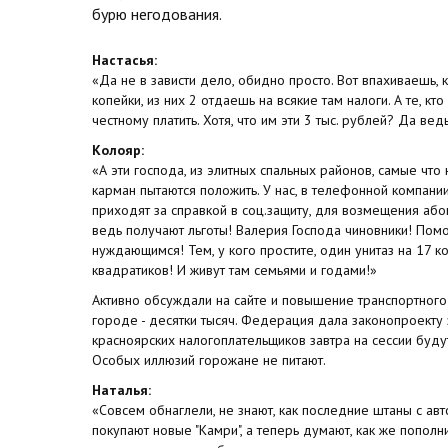
бурю негодования.
Настасья:
«Да не в зависти дело, обидно просто. Вот впахиваешь, 
копейки, из них 2 отдаешь на всякие там налоги. А те, кто
честному платить. Хотя, что им эти 3 тыс. рублей? Да вед
Колояр:
«А эти господа, из элитных спальных районов, самые что
карман пытаются положить. У нас, в телефонной компании
приходят за справкой в соц.защиту, для возмещения або
ведь получают льготы! Валерия Господа чиновники! Пом
нуждающимся! Тем, у кого простите, один унитаз на 17 ко
квадратиков! И живут там семьями и годами!»
Активно обсуждали на сайте и повышение транспортного 
городе - десятки тысяч. Федерация дала законопроекту 
красноярских налогоплательщиков завтра на сессии буду
Особых иллюзий горожане не питают.
Наталья:
«Совсем обнаглели, не знают, как последние штаны с ав
покупают новые "Камри", а теперь думают, как же пополн