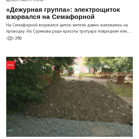
«Дежурная группа»: электрощиток
взорвался на Семафорной
На Семафорной взорвался щиток: жители давно жаловались на
проводку. На Сурикова ради красоты тротуара повредили ели.…
290