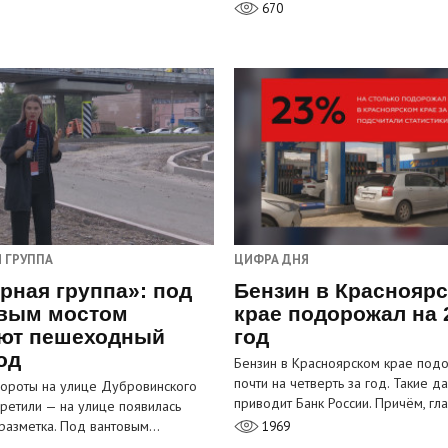
670
 ГРУППА
ЦИФРА ДНЯ
рная группа»: под
Бензин в Краснояр
вым мостом
крае подорожал на 
ют пешеходный
год
од
Бензин в Красноярском крае под
почти на четверть за год. Такие д
ороты на улице Дубровинского
приводит Банк России. Причём, г
претили — на улице появилась
разметка. Под вантовым…
1969