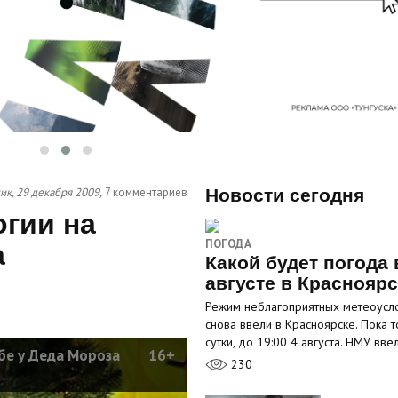
ик, 29 декабря 2009,
7 комментариев
Новости сегодня
гии на
ПОГОДА
а
Какой будет погода 
августе в Краснояр
Режим неблагоприятных метеоусл
снова ввели в Красноярске. Пока т
сутки, до 19:00 4 августа. НМУ вв
бе у Деда Мороза
16+
230