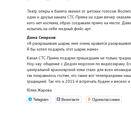
Театр оперы и балета звенел от детских голосов. Воспи
один и друзья канала СТС-Прима на один вечер оказалис
кого нет костюма, образ создавали прямо на месте. Даж
испытать на себе модный фейс-арт.
Дима Смирнов:
«Я раскрашиваю шарик, мне очень нравится раскрашивать
Я бы хотел подарить этот шарик маме».
Канал СТС-Прима подарил пришедшим не только традиц
Ноу-хау: общение с Дедом морозом по видеоэкрану. Ег
центральной красноярской елки стало для всех неожид
так понравилось гостям, что такие вот телепраздники н
традицией. Так что и 2011-й встречать будем и весело и
Юлия Жарова
Telegram
Вконтакте
Одноклассники