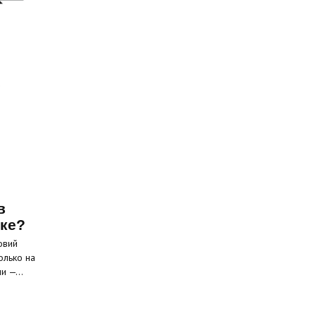
в
ске?
овий
олько на
ели —…