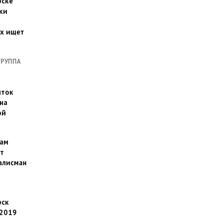
рске
ки
их ищет
ГРУППА
иток
на
ой
ам
т
алисман
рск
 2019