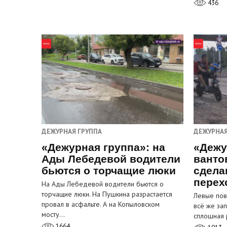
436
ДЕЖУРНАЯ ГРУППА
ДЕЖУРНАЯ
«Дежурная группа»: на
«Дежу
Ады Лебедевой водители
ванто
бьются о торчащие люки
сдела
перех
На Ады Лебедевой водители бьются о
торчащие люки. На Пушкина разрастается
Левые пов
провал в асфальте. А на Копыловском
всё же за
мосту…
сплошная 
1664