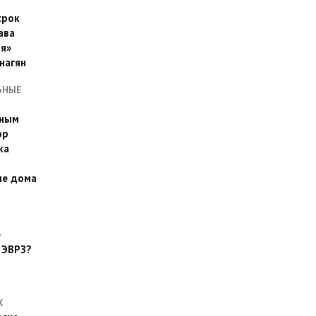
срок
ава
я»
нагян
ЬНЫЕ
ьным
эр
ка
ые дома
е
 ЭВРЗ?
Х