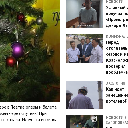
НОВОСТИ
Условный 
получил гл
«Промстро
Декард Ха
КОММУНАЛ
Перед
отопител
сезоном м
Красноярс
проверил
проблемн
ЭКОЛОГИЯ
Как идет
замещени
котельной
ере в Театре оперы и балета
жем через спутник! При
НОВОСТИ В
о канала. Идея эта вызвала
ЗАГОЛОВКА