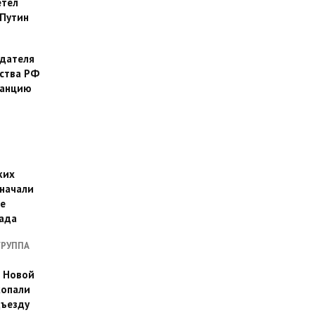
етел
Путин
дателя
ства РФ
танцию
ких
 начали
е
пада
ГРУППА
а Новой
копали
дъезду