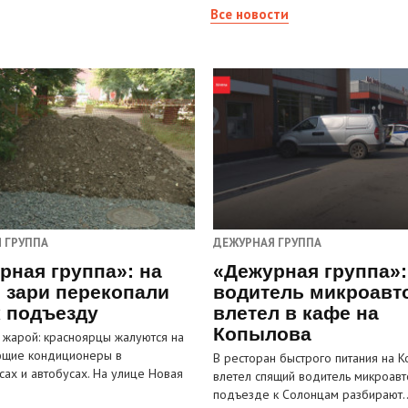
Все новости
 ГРУППА
ДЕЖУРНАЯ ГРУППА
рная группа»: на
«Дежурная группа»:
 зари перекопали
водитель микроавт
к подъезду
влетел в кафе на
Копылова
 жарой: красноярцы жалуются на
ющие кондиционеры в
В ресторан быстрого питания на 
сах и автобусах. На улице Новая
влетел спящий водитель микроавт
…
подъезде к Солонцам разбирают