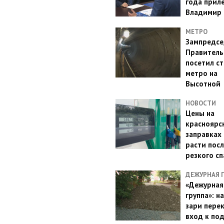
года прил
Владимир 
МЕТРО
Зампредсе
Правитель
посетил с
метро на
Высотной
НОВОСТИ
Цены на
красноярс
заправках
расти посл
резкого с
ДЕЖУРНАЯ 
«Дежурная
группа»: н
зари пере
вход к по