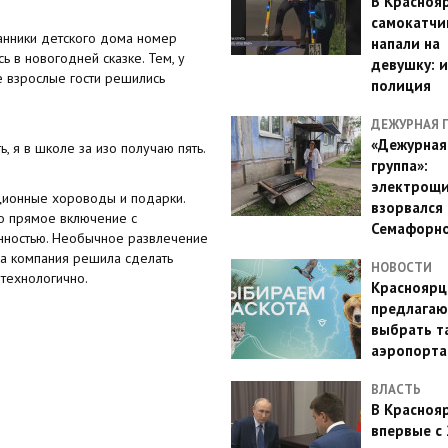
В Красноя
самокатчи
танники детского дома номер
напали на
ь в новогодней сказке. Тем, у
девушку: 
е взрослые гости решились
полиция
ДЕЖУРНАЯ 
«Дежурная
, я в школе за изо получаю пять.
группа»:
электрощ
ионные хороводы и подарки.
взорвался 
о прямое включение с
Семафорн
анностью. Необычное развлечение
аша компания решила сделать
НОВОСТИ
 технологично.
Красноярц
предлагаю
выбрать т
аэропорта
ВЛАСТЬ
В Красноя
впервые с