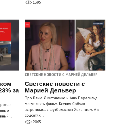
1395
СВЕТСКИЕ НОВОСТИ С МАРИЕЙ ДЕЛЬВЕР
ском
Светские новости с
23% за
Марией Дельвер
Про Ваню Дмитриенко и Аню Пересильд
могут снять фильм. Ксения Собчак
орожал
встретилась с футболистом Холандом. А в
анные
соцсетях…
лавный…
2065