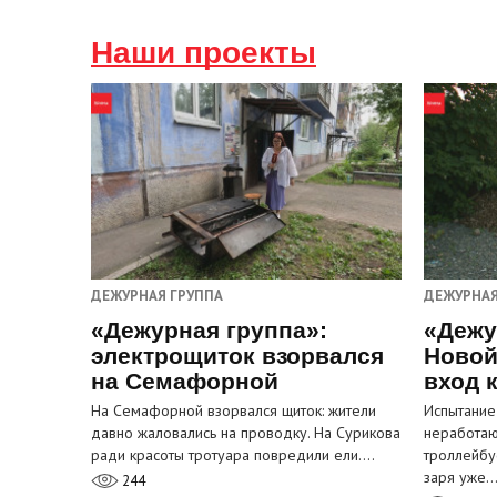
Наши проекты
ДЕЖУРНАЯ ГРУППА
ДЕЖУРНАЯ
«Дежурная группа»:
«Дежу
электрощиток взорвался
Новой
на Семафорной
вход 
На Семафорной взорвался щиток: жители
Испытание
давно жаловались на проводку. На Сурикова
неработа
ради красоты тротуара повредили ели.…
троллейбу
заря уже
244