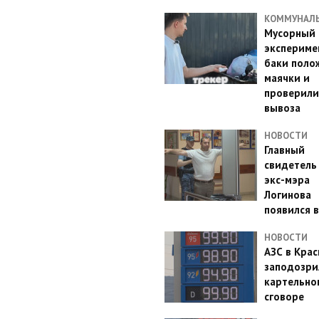
КОММУНАЛ
Мусорный
эксперимен
баки поло
маячки и
проверили
вывоза
НОВОСТИ
Главный
свидетель
экс-мэра
Логинова
появился в
НОВОСТИ
АЗС в Кра
заподозри
картельно
сговоре