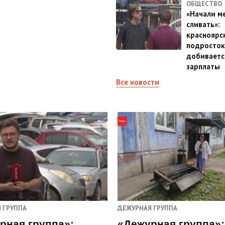
ОБЩЕСТВО
«Начали м
сливать»:
красноярс
подросток
добиваетс
зарплаты
Все новости
 ГРУППА
ДЕЖУРНАЯ ГРУППА
рная группа»:
«Дежурная группа»: