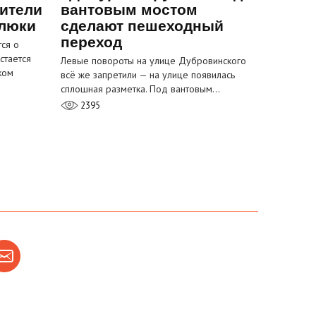
ители
вантовым мостом
 люки
сделают пешеходный
переход
ся о
стается
Левые повороты на улице Дубровинского
ком
всё же запретили — на улице появилась
сплошная разметка. Под вантовым…
2395