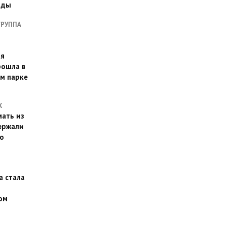
оды
ГРУППА
ая
рошла в
м парке
Х
ать из
ержали
о
а стала
ом