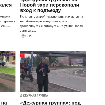
вался
Новой зари перекопали
вход к подъезду
 жители
Испытание жарой: красноярцы жалуются на
а Сурикова
неработающие кондиционеры в
и ели.…
троллейбусах и автобусах. На улице Новая
заря уже…
945
ДЕЖУРНАЯ ГРУППА
 на
«Дежурная группа»: под