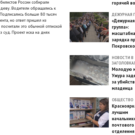
билистов России собирали
горячей в
еву. Водители обращались к
 Подписались больше 80 тысяч
ДЕЖУРНАЯ 
нта, но ответ пришел из
«Дежурная
 посчитали это обычной отпиской
группа»:
 суд. Проект иска на днях
масштабн
зарядка п
Покровско
НОВОСТИ В
ЗАГОЛОВКА
Молодую м
Ужура зад
за убийств
младенца
ОБЩЕСТВО
Красноярк
лучшим
начальник
почтового
отделения