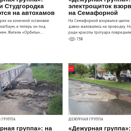
и Студгородка
электрощиток взор
тся на автохамов
на Семафорной
орях на конечной остановке
На Семафорной взорвался щиток:
лагбаум, и теперь он под
давно жаловались на проводку. Н
ием. Жители «Орбиты»…
ради красоты тротуара повредил
738
 ГРУППА
ДЕЖУРНАЯ ГРУППА
рная группа»: на
«Дежурная группа»: