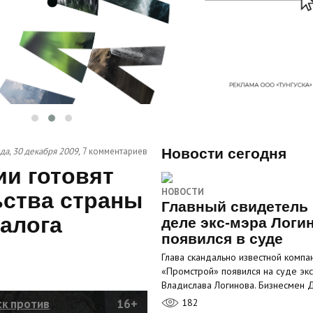
да, 30 декабря 2009,
7 комментариев
Новости сегодня
и готовят
НОВОСТИ
ьства страны
Главный свидетель 
налога
деле экс-мэра Логи
появился в суде
Глава скандально известной компа
«Промстрой» появился на суде эк
Владислава Логинова. Бизнесмен
ск против
16+
182