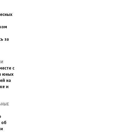
есных
ком
о
ь за
ЛИ
месте с
и юных
ей на
ке и
ЬНЫЕ
о
 об
ии