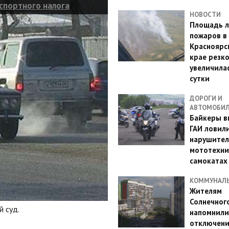
спортного налога
НОВОСТИ
Площадь л
пожаров в
Красноярс
крае резк
увеличилас
сутки
ДОРОГИ И
АВТОМОБИ
Байкеры в
ГАИ ловил
нарушител
мототехни
самокатах
КОММУНАЛ
Жителям
Солнечног
 суд.
напомнили
отключен