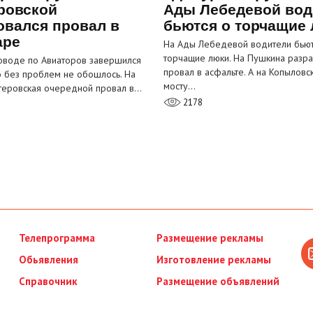
ровской
Ады Лебедевой вод
овался провал в
бьются о торчащие
аре
На Ады Лебедевой водители бьют
торчащие люки. На Пушкина разра
оводе по Авиаторов завершился
провал в асфальте. А на Копыловс
о без проблем не обошлось. На
мосту…
теровская очередной провал в…
2178
Телепрограмма
Размещение рекламы
Обьявления
Изготовление рекламы
Справочник
Размещение объявлений