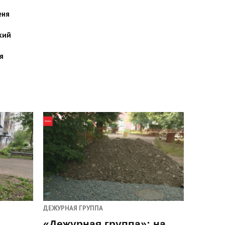
еня
кий
я
ДЕЖУРНАЯ ГРУППА
«Дежурная группа»: на