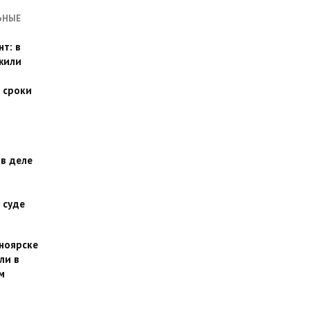
ЬНЫЕ
т: в
жили
 сроки
 в деле
 суде
сноярске
ли в
м