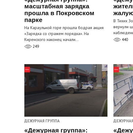
масштабная зарядка
жител
прошла в Покровском
жалую
парке
В Тихих З
вернули ш
На Караульной горе прошла бодрая акция
наблюден
«Зарядка со стражем порядка». На
Киренского наконец начали…
440
249
ДЕЖУРНАЯ ГРУППА
ДЕЖУРНАЯ
«Дежурная группа»:
«Дежу