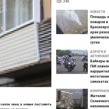
240
НОВОСТИ
Площадь л
пожаров в
Красноярс
крае резк
увеличилас
сутки
ДОРОГИ И
АВТОМОБИ
Байкеры в
ГАИ ловил
нарушител
мототехни
самокатах
КОММУНАЛ
Жителям
Солнечног
сняли окна, а новые поставить
напомнили
совсем не смешно.