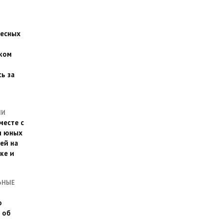
есных
ком
о
ь за
ЛИ
месте с
и юных
ей на
ке и
ЬНЫЕ
о
 об