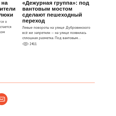
 на
«Дежурная группа»: под
ители
вантовым мостом
 люки
сделают пешеходный
переход
ся о
стается
Левые повороты на улице Дубровинского
ком
всё же запретили — на улице появилась
сплошная разметка. Под вантовым…
2411