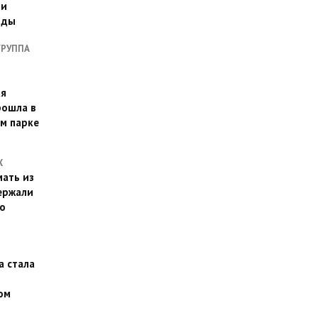
ии
оды
ГРУППА
ая
рошла в
м парке
Х
ать из
ержали
о
а стала
ом