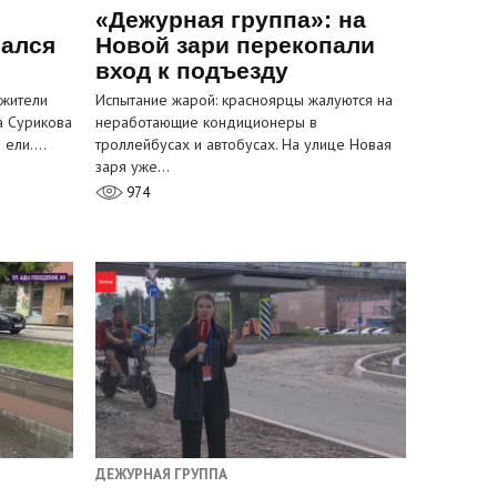
«Дежурная группа»: на
вался
Новой зари перекопали
вход к подъезду
 жители
Испытание жарой: красноярцы жалуются на
а Сурикова
неработающие кондиционеры в
и ели.…
троллейбусах и автобусах. На улице Новая
заря уже…
974
ДЕЖУРНАЯ ГРУППА