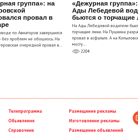
рная группа»: на
«Дежурная группа»:
ровской
Ады Лебедевой вод
овался провал в
бьются о торчащие
аре
На Ады Лебедевой водители бьют
торчащие люки. На Пушкина разра
оводе по Авиаторов завершился
провал в асфальте. А на Копыловс
о без проблем не обошлось. На
мосту…
теровская очередной провал в…
2204
Телепрограмма
Размещение рекламы
Обьявления
Изготовление рекламы
Справочник
Размещение объявлений