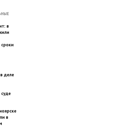
ЬНЫЕ
т: в
жили
 сроки
 в деле
 суде
сноярске
ли в
м