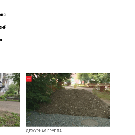
еня
кий
я
ДЕЖУРНАЯ ГРУППА