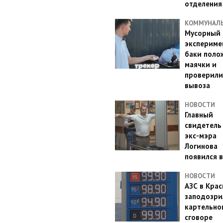
отделения
КОММУНАЛ
Мусорный
эксперимен
баки поло
маячки и
проверили
вывоза
НОВОСТИ
Главный
свидетель
экс-мэра
Логинова
появился в
НОВОСТИ
АЗС в Кра
заподозри
картельно
сговоре