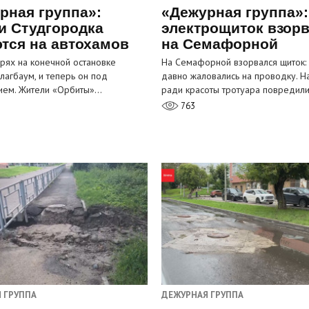
рная группа»:
«Дежурная группа»:
и Студгородка
электрощиток взор
тся на автохамов
на Семафорной
орях на конечной остановке
На Семафорной взорвался щиток:
лагбаум, и теперь он под
давно жаловались на проводку. Н
ием. Жители «Орбиты»…
ради красоты тротуара повредил
763
 ГРУППА
ДЕЖУРНАЯ ГРУППА