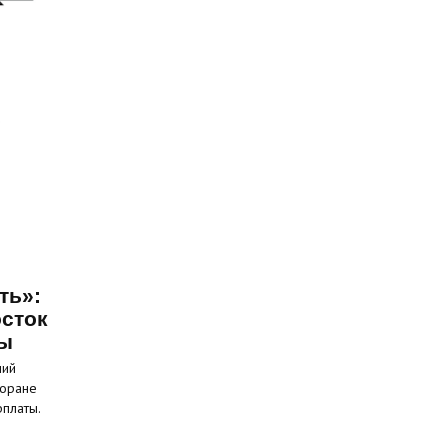
ть»:
сток
ты
ний
торане
рплаты.