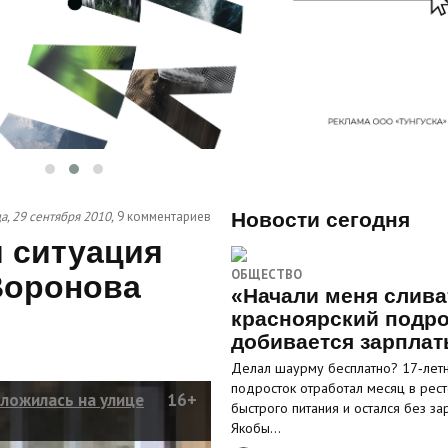
а, 29 сентября 2010,
9 комментариев
Новости сегодня
я ситуация
ОБЩЕСТВО
Воронова
«Начали меня слива
красноярский подро
добивается зарпла
Делал шаурму бесплатно? 17‑лет
подросток отработал месяц в рес
ложилась на улице
16+
быстрого питания и остался без за
Якобы…