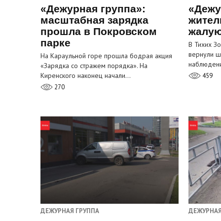
«Дежурная группа»:
«Дежу
масштабная зарядка
жител
прошла в Покровском
жалую
парке
В Тихих З
вернули ш
На Караульной горе прошла бодрая акция
наблюден
«Зарядка со стражем порядка». На
Киренского наконец начали…
459
270
ДЕЖУРНАЯ ГРУППА
ДЕЖУРНАЯ