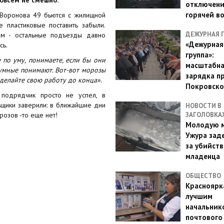
отключен
горячей в
Воронова 49 бьются с жилищной
е пластиковые поставить забыли.
ДЕЖУРНАЯ 
ям - остальные подъезды давно
«Дежурная
сь.
группа»:
 по уму, понимаете, если бы они
масштабн
 умные понимают. Вот-вот морозы
зарядка п
сделайте свою работу до конца».
Покровско
 подрядчик просто не успел, в
ьщики заверили: в ближайшие дни
НОВОСТИ В
розов -то еще нет!
ЗАГОЛОВКА
Молодую м
Ужура зад
за убийств
младенца
ОБЩЕСТВО
Красноярк
лучшим
начальник
почтового