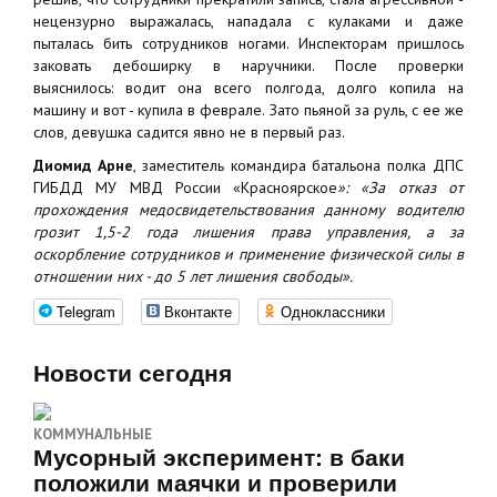
нецензурно выражалась, нападала с кулаками и даже
пыталась бить сотрудников ногами. Инспекторам пришлось
заковать дебоширку в наручники. После проверки
выяснилось: водит она всего полгода, долго копила на
машину и вот - купила в феврале. Зато пьяной за руль, с ее же
слов, девушка садится явно не в первый раз.
Диомид Арне
, заместитель командира батальона полка ДПС
ГИБДД МУ МВД России «Красноярское
»: «За отказ от
прохождения медосвидетельствования данному водителю
грозит 1,5-2 года лишения права управления, а за
оскорбление сотрудников и применение физической силы в
отношении них - до 5 лет лишения свободы».
Telegram
Вконтакте
Одноклассники
Новости сегодня
КОММУНАЛЬНЫЕ
Мусорный эксперимент: в баки
положили маячки и проверили