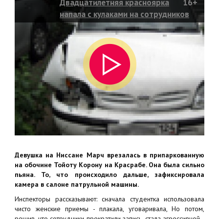
Двадцатилетняя красноярка
16+
напала с кулаками на сотрудников
ДПС
Девушка на Ниссане Марч врезалась в припаркованную
на обочине Тойоту Корону на Красрабе. Она была сильно
пьяна. То, что происходило дальше, зафиксировала
камера в салоне патрульной машины.
Инспекторы рассказывают: сначала студентка использовала
чисто женские приемы - плакала, уговаривала, Но потом,
решив, что сотрудники прекратили запись, стала агрессивной -