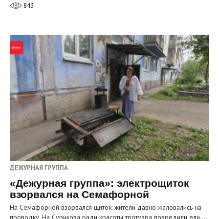
843
ДЕЖУРНАЯ ГРУППА
«Дежурная группа»: электрощиток
взорвался на Семафорной
На Семафорной взорвался щиток: жители давно жаловались на
проводку. На Сурикова ради красоты тротуара повредили ели.…