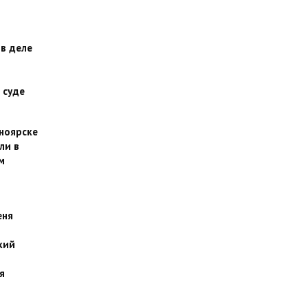
 в деле
 суде
сноярске
ли в
м
еня
кий
я