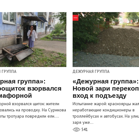
 ГРУППА
ДЕЖУРНАЯ ГРУППА
рная группа»:
«Дежурная группа»:
рощиток взорвался
Новой зари переко
мафорной
вход к подъезду
рной взорвался щиток: жители
Испытание жарой: красноярцы жал
овались на проводку. На Сурикова
неработающие кондиционеры в
оты тротуара повредили ели.…
троллейбусах и автобусах. На ули
заря уже…
541