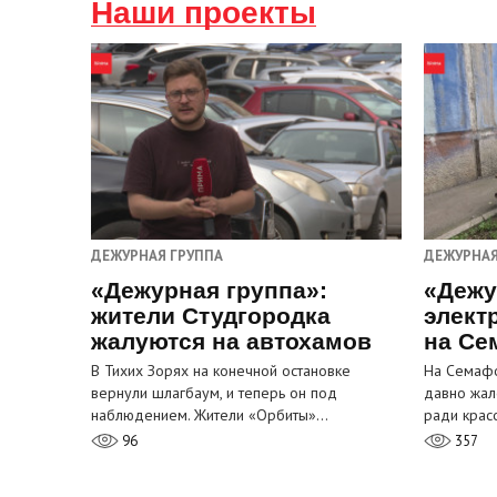
Наши проекты
ДЕЖУРНАЯ ГРУППА
ДЕЖУРНАЯ
«Дежурная группа»:
«Дежу
жители Студгородка
элект
жалуются на автохамов
на Се
В Тихих Зорях на конечной остановке
На Семафо
вернули шлагбаум, и теперь он под
давно жал
наблюдением. Жители «Орбиты»…
ради крас
96
357