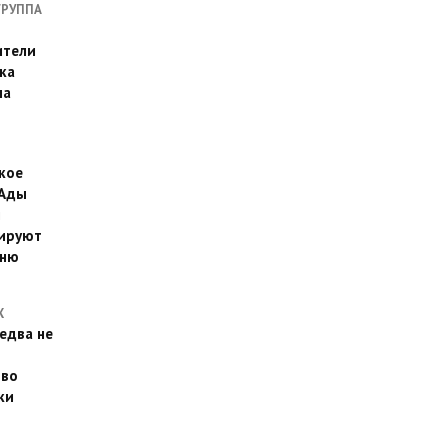
ГРУППА
ители
ка
на
кое
 Ады
й
ируют
йню
Х
едва не
 во
ки