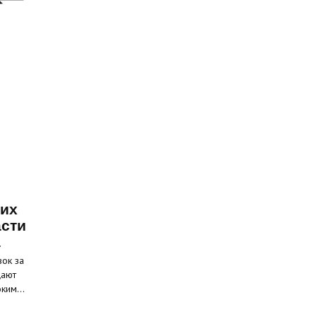
ких
асти
а
вок за
щают
соким…