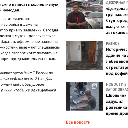
ДЕЖУРНАЯ 
 нужно написать коллективную
«Дежурная
й чемодан.
группа»: ж
ения документов:
Студгород
я настройки и даже на
жалуются 
т по приему заявлений. Сегодня
автохамов
еского музея - доплачивать за
. Заказать оформление заявки на
РАЗНОЕ
ожностями, выезжают специалисты
Историчес
 когда паспорт хотят получить не
здание на
орит представитель: им таскать
Лебедево
отреставр
гранпаспортов УФМС России по
под кофе
ным кейсом весит 25 кг. Для
овочный кейс оборудован
НОВОСТИ В
ЗАГОЛОВКА
и ручки, чтобы не одна девушка
Школьник 
задушил
ровесника
время дра
Все новости