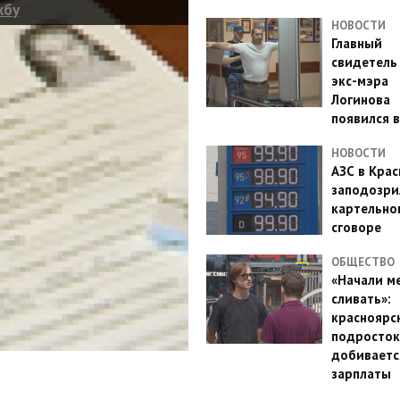
жбу
НОВОСТИ
Главный
свидетель
экс-мэра
Логинова
появился в
НОВОСТИ
АЗС в Кра
заподозри
картельно
сговоре
ОБЩЕСТВО
«Начали м
сливать»:
красноярс
подросток
добиваетс
зарплаты