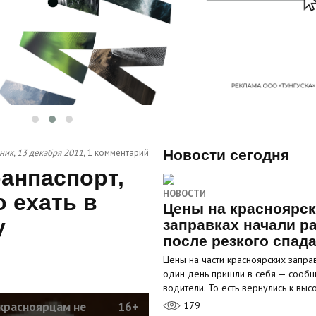
ник, 13 декабря 2011,
1 комментарий
Новости сегодня
анпаспорт,
НОВОСТИ
 ехать в
Цены на красноярс
у
заправках начали р
после резкого спад
Цены на части красноярских запра
один день пришли в себя — сооб
водители. То есть вернулись к вы
красноярцам не
16+
179