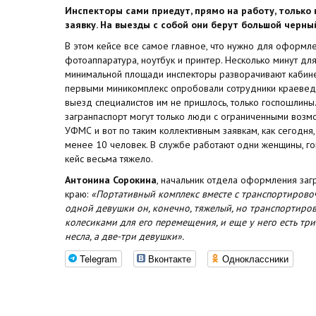
Инспекторы сами приедут, прямо на работу, только
заявку. На выезды с собой они берут большой черны
В этом кейсе все самое главное, что нужно для оформл
фотоаппаратура, ноутбук и принтер. Несколько минут дл
минимальной площади инспекторы разворачивают кабине
первыми миникомплекс опробовали сотрудники краеведч
выезд специалистов им не пришлось, только госпошлины
загранпаспорт могут только люди с ограниченными возм
УФМС и вот по таким коллективным заявкам, как сегодня,
менее 10 человек. В службе работают одни женщины, гов
кейс весьма тяжело.
Антонина Сорокина
, начальник отдела оформления за
краю:
«Портативный комплекс вместе с транспортировоч
одной девушки он, конечно, тяжелый, но транспортир
колесиками для его перемещения, и еще у него есть тр
несла, а две-три девушки».
Telegram
Вконтакте
Одноклассники