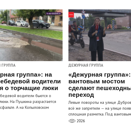
 ГРУППА
ДЕЖУРНАЯ ГРУППА
рная группа»: на
«Дежурная группа»:
ебедевой водители
вантовым мостом
я о торчащие люки
сделают пешеходн
переход
бедевой водители бьются о
люки. На Пушкина разрастается
Левые повороты на улице Дубров
асфальте. А на Копыловском
всё же запретили — на улице появ
сплошная разметка. Под вантовы
2026