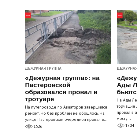
ДЕЖУРНАЯ ГРУППА
ДЕЖУРНАЯ
«Дежурная группа»: на
«Дежу
Пастеровской
Ады Л
образовался провал в
бьютс
тротуаре
На Ады Ле
торчащие 
На путепроводе по Авиаторов завершился
провал в 
ремонт. Но без проблем не обошлось. На
мосту…
улице Пастеровская очередной провал в…
1804
1526