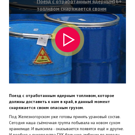
Поезд с отработанным ядерным
16+
топливом снаряжается своим
опасным грузом
Поезд с отработанным ядерным топливом, которое
должны доставить к нам в край, в данный момент
снаряжается своим опасным грузом.
Под Железногорском уже готовы принять урановый состав.
Сегодня наша съёмочная группа побывала на новом сухом
хранилище. И выясняла - оказывается появятся ещё и другие.
И вообще у руководства ГХК большие амбиции по поводу