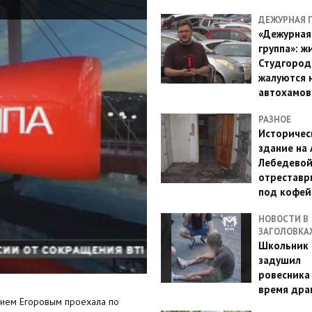
ДЕЖУРНАЯ 
«Дежурная
группа»: ж
Студгород
жалуются 
автохамов
РАЗНОЕ
Историчес
здание на
Лебедево
отреставр
под кофе
НОВОСТИ В
ЗАГОЛОВКА
Школьник 
задушил
ровесника
время дра
рием Егоровым проехала по