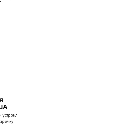
я
ША
» устроил
стречку
…