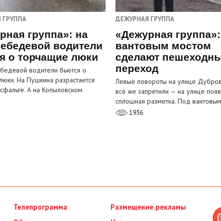
 ГРУППА
ДЕЖУРНАЯ ГРУППА
рная группа»: на
«Дежурная группа»:
ебедевой водители
вантовым мостом
я о торчащие люки
сделают пешеходн
переход
бедевой водители бьются о
люки. На Пушкина разрастается
Левые повороты на улице Дубров
асфальте. А на Копыловском
всё же запретили — на улице появ
сплошная разметка. Под вантовы
1936
Телепрограмма
Размещение рекламы