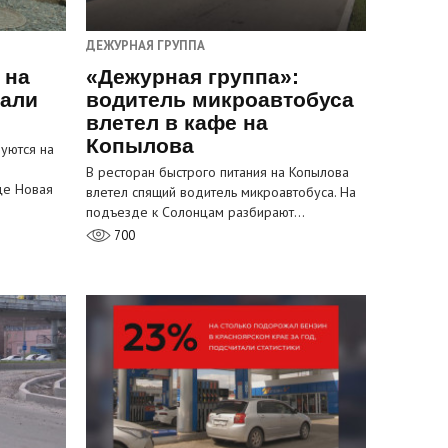
ДЕЖУРНАЯ ГРУППА
 на
«Дежурная группа»:
пали
водитель микроавтобуса
влетел в кафе на
Копылова
уются на
В ресторан быстрого питания на Копылова
це Новая
влетел спящий водитель микроавтобуса. На
подъезде к Солонцам разбирают…
700