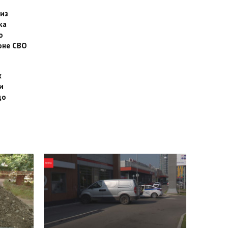
 из
ка
о
оне СВО
х
и
до