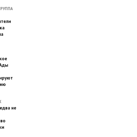
ГРУППА
ители
ка
на
кое
 Ады
й
ируют
йню
Х
едва не
 во
ки