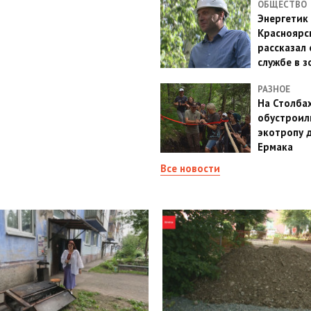
ОБЩЕСТВО
Энергетик
Красноярс
рассказал 
службе в з
РАЗНОЕ
На Столба
обустроил
экотропу 
Ермака
Все новости