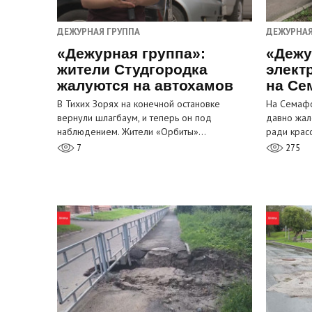
ДЕЖУРНАЯ ГРУППА
ДЕЖУРНАЯ
«Дежурная группа»:
«Дежу
жители Студгородка
элект
жалуются на автохамов
на Се
В Тихих Зорях на конечной остановке
На Семафо
вернули шлагбаум, и теперь он под
давно жал
наблюдением. Жители «Орбиты»…
ради крас
7
275