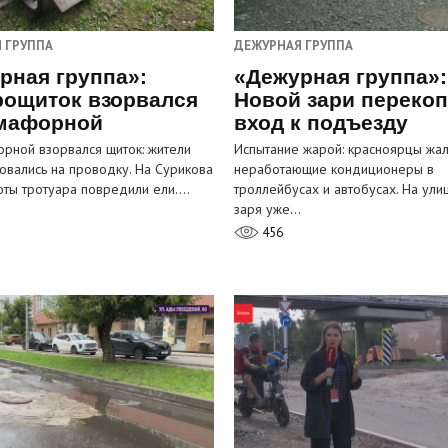
 ГРУППА
ДЕЖУРНАЯ ГРУППА
рная группа»:
«Дежурная группа»:
рощиток взорвался
Новой зари переко
мафорной
вход к подъезду
рной взорвался щиток: жители
Испытание жарой: красноярцы жал
овались на проводку. На Сурикова
неработающие кондиционеры в
оты тротуара повредили ели.…
троллейбусах и автобусах. На ули
заря уже…
456