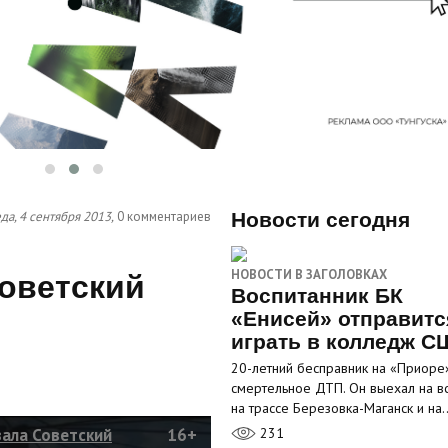
да, 4 сентября 2013,
0 комментариев
Новости сегодня
НОВОСТИ В ЗАГОЛОВКАХ
оветский
Воспитанник БК
«Енисей» отправитс
играть в колледж С
20-летний бесправник на «Приоре
смертельное ДТП. Он выехал на в
на трассе Березовка-Маганск и на
ала Советский
16+
231