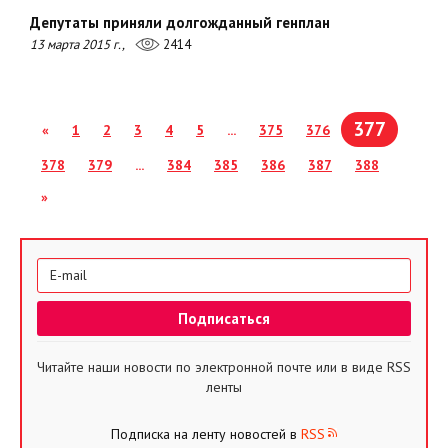
Депутаты приняли долгожданный генплан
13 марта 2015 г.,
2414
377
«
1
2
3
4
5
...
375
376
378
379
...
384
385
386
387
388
»
Читайте наши новости по электронной почте или в виде RSS
ленты
Подписка на ленту новостей в
RSS