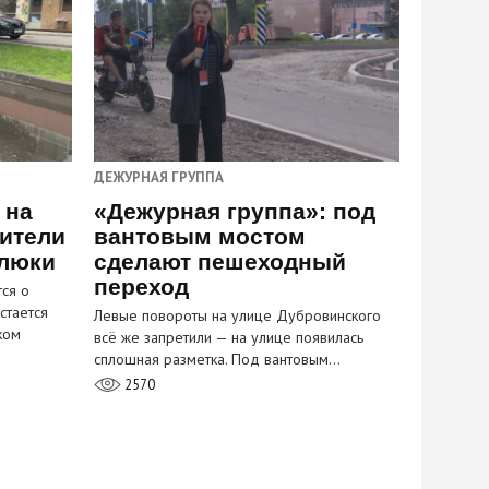
ДЕЖУРНАЯ ГРУППА
 на
«Дежурная группа»: под
ители
вантовым мостом
 люки
сделают пешеходный
переход
ся о
стается
Левые повороты на улице Дубровинского
ком
всё же запретили — на улице появилась
сплошная разметка. Под вантовым…
2570