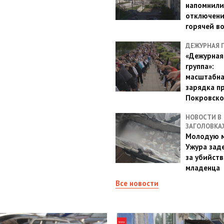
напомнили
отключен
горячей в
ДЕЖУРНАЯ 
«Дежурная
группа»:
масштабн
зарядка п
Покровско
НОВОСТИ В
ЗАГОЛОВКА
Молодую м
Ужура зад
за убийств
младенца
Все новости