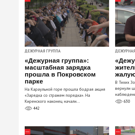
ДЕЖУРНАЯ ГРУППА
ДЕЖУРНАЯ
«Дежурная группа»:
«Дежу
масштабная зарядка
жител
прошла в Покровском
жалую
парке
В Тихих З
вернули ш
На Караульной горе прошла бодрая акция
наблюден
«Зарядка со стражем порядка». На
Киренского наконец начали…
630
442