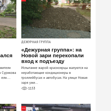
ДЕЖУРНАЯ ГРУППА
«Дежурная группа»: на
вался
Новой зари перекопали
вход к подъезду
 жители
Испытание жарой: красноярцы жалуются на
а Сурикова
неработающие кондиционеры в
и ели.…
троллейбусах и автобусах. На улице Новая
заря уже…
1153