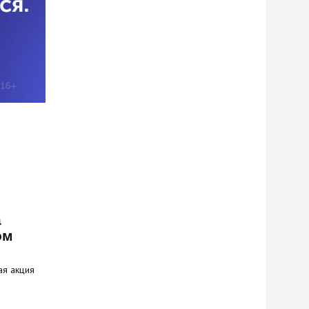
а
ом
ая акция