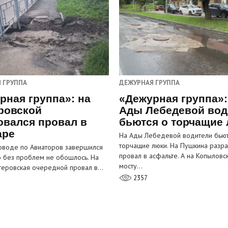
 ГРУППА
ДЕЖУРНАЯ ГРУППА
рная группа»: на
«Дежурная группа»:
ровской
Ады Лебедевой вод
овался провал в
бьются о торчащие
аре
На Ады Лебедевой водители бьют
торчащие люки. На Пушкина разра
оводе по Авиаторов завершился
провал в асфальте. А на Копыловс
о без проблем не обошлось. На
мосту…
теровская очередной провал в…
2357