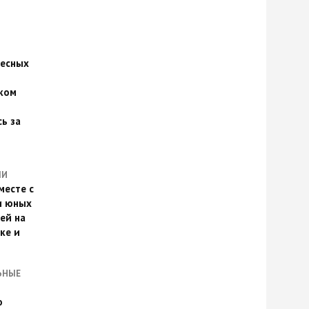
есных
ком
о
ь за
ЛИ
месте с
и юных
ей на
ке и
ЬНЫЕ
о