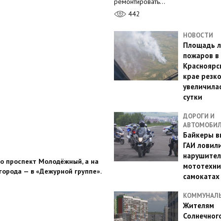
ремонтировать…
442
НОВОСТИ
Площадь л
пожаров в
Красноярс
крае резк
увеличилас
сутки
ДОРОГИ И
АВТОМОБИ
Байкеры в
ГАИ ловил
нарушител
ло проспект Молодёжный, а на
мототехни
города — в «Дежурной группе».
самокатах
КОММУНАЛ
Жителям
Солнечног