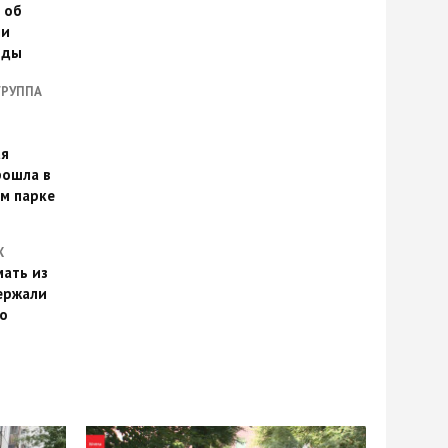
 об
ии
оды
ГРУППА
ая
рошла в
м парке
Х
ать из
ержали
о