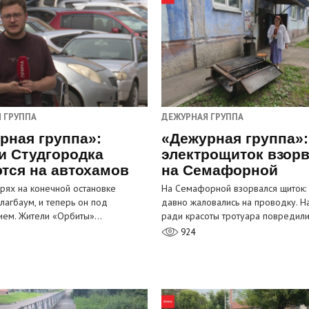
 ГРУППА
ДЕЖУРНАЯ ГРУППА
рная группа»:
«Дежурная группа»:
и Студгородка
электрощиток взор
тся на автохамов
на Семафорной
орях на конечной остановке
На Семафорной взорвался щиток:
лагбаум, и теперь он под
давно жаловались на проводку. Н
ием. Жители «Орбиты»…
ради красоты тротуара повредил
924