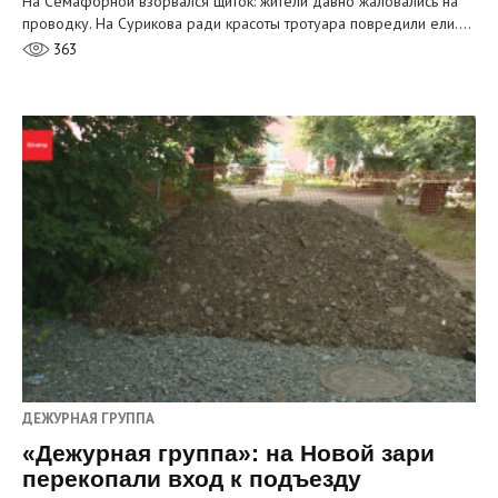
На Семафорной взорвался щиток: жители давно жаловались на
проводку. На Сурикова ради красоты тротуара повредили ели.…
363
ДЕЖУРНАЯ ГРУППА
«Дежурная группа»: на Новой зари
перекопали вход к подъезду