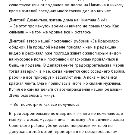
существуют ямы от подвалов во дворе на Никитина и никому
кроме жителей соседних многоэтажек дел до них нет.
Дмитрий Дементьев, житель дома на Никитина 8 «А»
— За этот промежуток времени ничего не поменялось. Как
снимали — на том же уровне все и осталось.
Дмитрий автор нашей постоянной рубрики «За Красноярск
обидно». На прошлой неделе прислал к нам в редакцию
видео и рассказал: уже полгода живет с живописным видом
на мусорное поле и постоянной опасностью провалиться в
бывшие подвалы. В департаменте градостроительства мэрии
тогда заверили: в мае, когда начнется снос соседнего барака,
рабочие все приберут и засыплют ямы. А пока — появится
красная лента. Она и появилась в итоге, но силами мужчины.
Купил ее сам на деньги от вознаграждения нашей редакции.
Дело оказалось 5 минут.
— Вот посмотрите как все получилось!
В градостроительстве подтвердили: ничего не поменялось, в
мае куча досок, мусора и ямы — исчезнут. А в администрации
Советского района убедительно попросили жителей не
допускать детей к этой территории и не складировать там