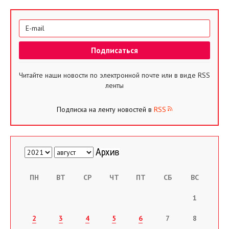
Читайте наши новости по электронной почте или в виде RSS
ленты
Подписка на ленту новостей в
RSS
ПН
ВТ
СР
ЧТ
ПТ
СБ
ВС
1
2
3
4
5
6
7
8