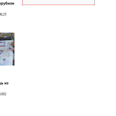
ырубили
4123
щь из
1002