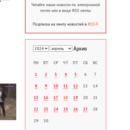
Читайте наши новости по электронной
почте или в виде RSS ленты
Подписка на ленту новостей в
RSS
ПН
ВТ
СР
ЧТ
ПТ
СБ
ВС
1
2
3
4
5
6
7
8
9
10
11
12
13
14
15
16
17
18
19
20
21
22
23
24
25
26
27
28
29
30