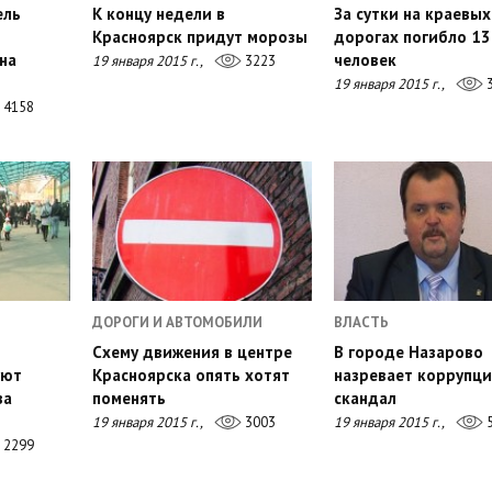
ель
К концу недели в
За сутки на краевых
Красноярск придут морозы
дорогах погибло 13
на
человек
19 января 2015 г.,
3223
19 января 2015 г.,
3
4158
ДОРОГИ И АВТОМОБИЛИ
ВЛАСТЬ
Схему движения в центре
В городе Назарово
уют
Красноярска опять хотят
назревает коррупц
за
поменять
скандал
19 января 2015 г.,
3003
19 января 2015 г.,
5
2299