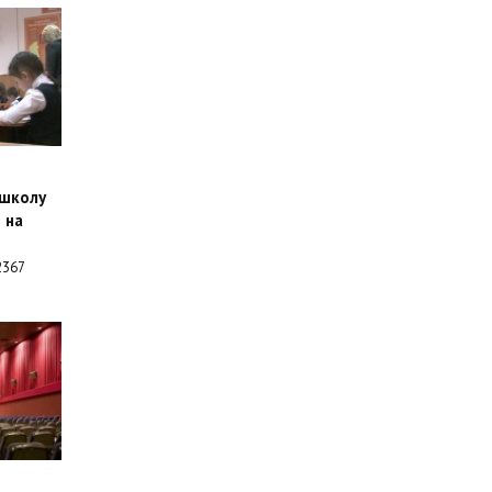
 школу
 на
367