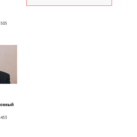
505
ионный
453