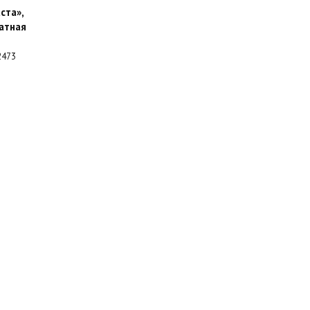
ста»,
атная
473