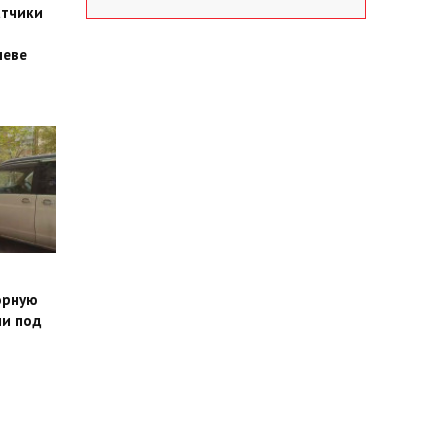
атчики
шеве
орную
ли под