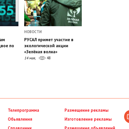
НОВОСТИ
сам
РУСАЛ примет участие в
двое по
экологической акции
«Зелёная волна»
14 мая,
48
Телепрограмма
Размещение рекламы
Обьявления
Изготовление рекламы
Справочник
Размещение объявлений