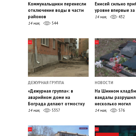
Коммунальщики перенесли
Енисей сильно при
отключение воды в части
уровне впервые за 
районов
14 мая,
432
14 мая,
544
ДЕЖУРНАЯ ГРУППА
НОВОСТИ
«Дежурная группа»: в
На Шинном кладб
аварийном доме на
вандалы разрушил
Бограда делают отмостку
несколько могил
14 мая,
5357
14 мая,
576