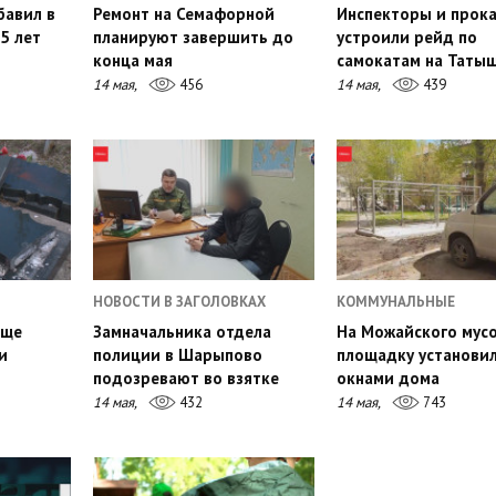
бавил в
Ремонт на Семафорной
Инспекторы и прок
5 лет
планируют завершить до
устроили рейд по
конца мая
самокатам на Таты
14 мая,
456
14 мая,
439
НОВОСТИ В ЗАГОЛОВКАХ
КОММУНАЛЬНЫЕ
ище
Замначальника отдела
На Можайского мус
и
полиции в Шарыпово
площадку установи
подозревают во взятке
окнами дома
14 мая,
432
14 мая,
743