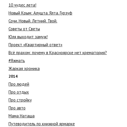
10 чудес лета!
Новый Крым: Алушта. Ялта. Гурзуф
Сочи. Новый. Летний. Твой.
Советы от Светы
Юля выходит замуж!
Проект «Квартирный ответ»
Всё прахом: почему в Красноярске нет крематория?
#Яжмать
Жаркая хроника
2014
Про людей
Про отдых
Про стройку
Про авто
Мама Наташа
Путеводитель по книжной ярмарке