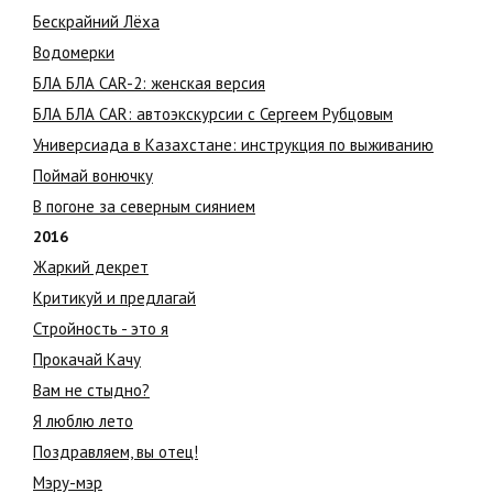
Бескрайний Лёха
Водомерки
БЛА БЛА CAR-2: женская версия
БЛА БЛА CAR: автоэкскурсии с Сергеем Рубцовым
Универсиада в Казахстане: инструкция по выживанию
Поймай вонючку
В погоне за северным сиянием
2016
Жаркий декрет
Критикуй и предлагай
Стройность - это я
Прокачай Качу
Вам не стыдно?
Я люблю лето
Поздравляем, вы отец!
Мэру-мэр