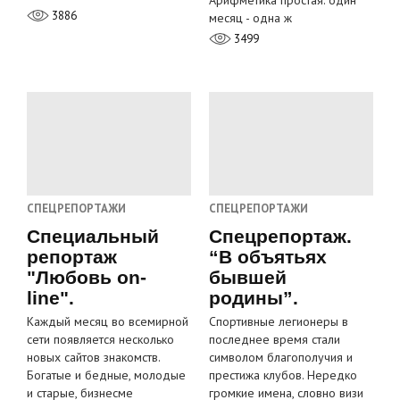
Арифметика простая: один
3886
месяц - одна ж
3499
СПЕЦРЕПОРТАЖИ
СПЕЦРЕПОРТАЖИ
Специальный
Спецрепортаж.
репортаж
“В объятьях
"Любовь on-
бывшей
line".
родины”.
Каждый месяц во всемирной
Спортивные легионеры в
сети появляется несколько
последнее время стали
новых сайтов знакомств.
символом благополучия и
Богатые и бедные, молодые
престижа клубов. Нередко
и старые, бизнесме
громкие имена, словно визи