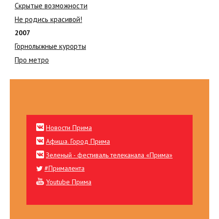
Скрытые возможности
Не родись красивой!
2007
Горнолыжные курорты
Про метро
Новости Прима
Афиша. Город Прима
Зеленый - фестиваль телеканала «Прима»
#Прималента
Youtube Прима