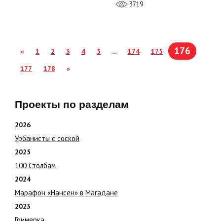
3719
176
«
1
2
3
4
5
...
174
175
177
178
»
Проекты по разделам
2026
Урбанисты с соской
2025
100 Столбам
2024
Марафон «Нансен» в Магадане
2023
Гримерка