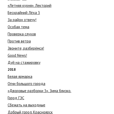
«Летняя кухня». Лекторий
Бескрайний Лёха 3
За район отвечу!
Особая тема
Проверка слухов
Против ветра
Звоните, разберёмся!
Good News!
Дуй на стажировку
2018
Белая ярмарка
Огни большого города
«Дворовые разборки 3». Зима близко.
Город ГЭС
Сбежать на выходные
Добрый город Красноярск