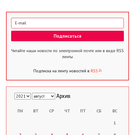
Читайте наши новости по электронной почте или в виде RSS
ленты
Подписка на ленту новостей в
RSS
ПН
ВТ
СР
ЧТ
ПТ
СБ
ВС
1
2
3
4
5
6
7
8