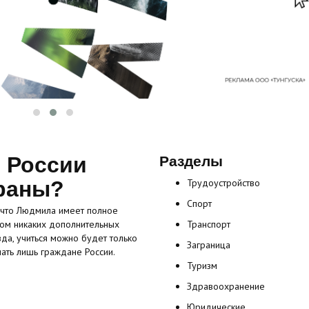
е России
Разделы
траны?
Трудоустройство
Спорт
, что Людмила имеет полное
том никаких дополнительных
Транспорт
авда, учиться можно будет только
Заграница
пать лишь граждане России.
Туризм
Здравоохранение
Юридические