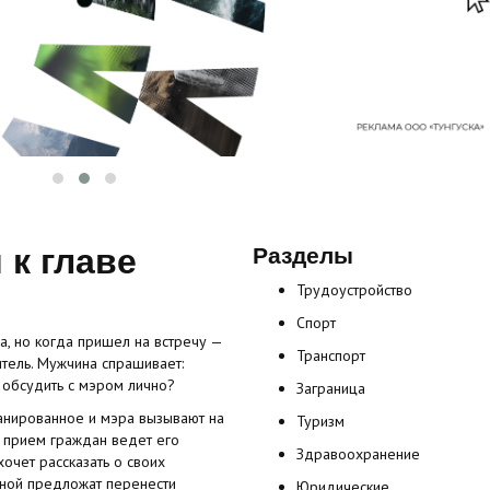
 к главе
Разделы
Трудоустройство
Спорт
а, но когда пришел на встречу —
Транспорт
итель. Мужчина спрашивает:
т обсудить с мэром лично?
Заграница
ланированное и мэра вызывают на
Туризм
, прием граждан ведет его
Здравоохранение
хочет рассказать о своих
мной предложат перенести
Юридические